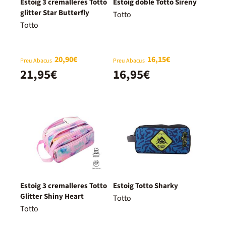
Estoig 3 cremalleres Totto
Estoig doble Totto Sireny
glitter Star Butterfly
Totto
Totto
20,90€
16,15€
Preu Abacus
Preu Abacus
21,95€
16,95€
Estoig 3 cremalleres Totto
Estoig Totto Sharky
Glitter Shiny Heart
Totto
Totto