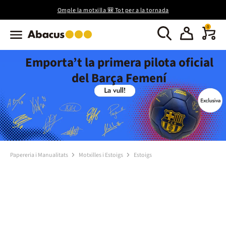
Omple la motxilla 🎒 Tot per a la tornada
0
Emporta’t la primera pilota oficial
del Barça Femení
Papereria i Manualitats
Motxilles i Estoigs
Estoigs