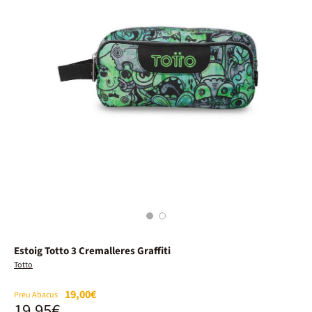
1
2
Estoig Totto 3 Cremalleres Graffiti
Totto
19,00€
Preu Abacus
19,95€