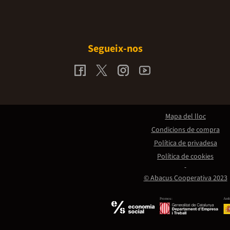
Segueix-nos
Mapa del lloc
Condicions de compra
Política de privadesa
Política de cookies
© Abacus Cooperativa 2023
Promou:
Amb 