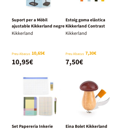
Suport per a Mòbil
Estoig goma elàstica
ajustable Kikkerland negre
Kikkerland Contrast
Kikkerland
Kikkerland
10,65€
7,30€
Preu Abacus
Preu Abacus
10,95€
7,50€
Set Papereria Inkerie
Eina Bolet Kikkerland