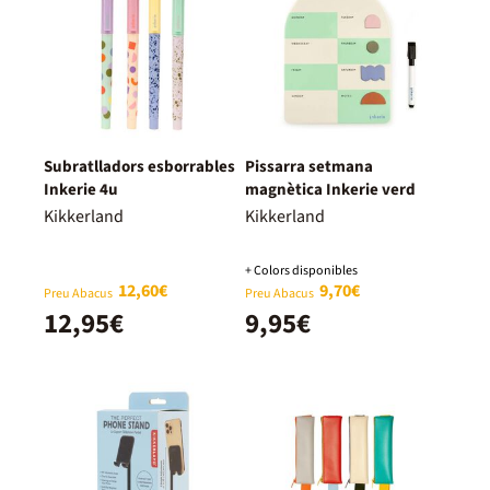
Subratlladors esborrables
Pissarra setmana
Inkerie 4u
magnètica Inkerie verd
Kikkerland
Kikkerland
+ Colors disponibles
12,60€
9,70€
Preu Abacus
Preu Abacus
12,95€
9,95€