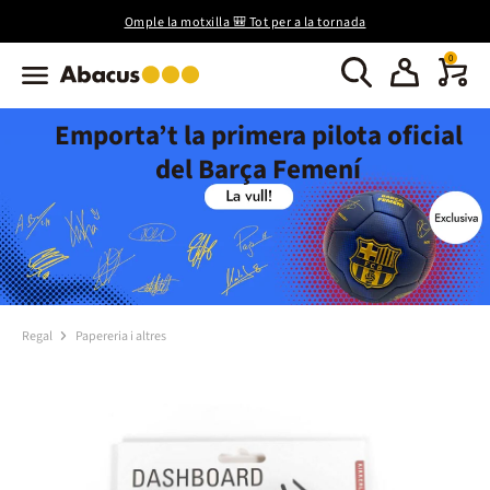
Omple la motxilla 🎒 Tot per a la tornada
0
Emporta’t la primera pilota oficial
del Barça Femení
Regal
Papereria i altres