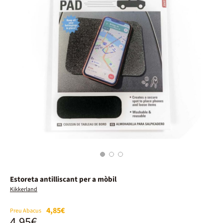
1
2
3
Estoreta antilliscant per a mòbil
Kikkerland
4,85€
Preu Abacus
4,95€