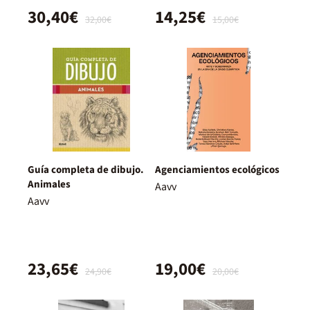
30,40€
14,25€
32,00€
15,00€
Guía completa de dibujo.
Agenciamientos ecológicos
Animales
Aavv
Aavv
23,65€
19,00€
24,90€
20,00€