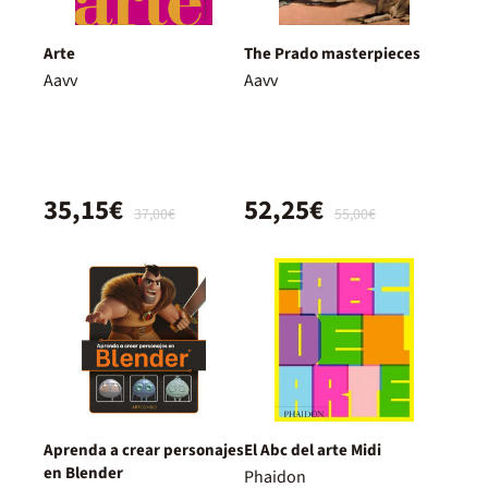
Arte
The Prado masterpieces
Aavv
Aavv
35,15€
52,25€
37,00€
55,00€
Aprenda a crear personajes
El Abc del arte Midi
en Blender
Phaidon