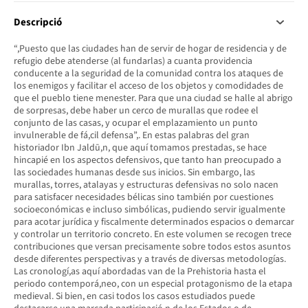
Descripció
“,Puesto que las ciudades han de servir de hogar de residencia y de
refugio debe atenderse (al fundarlas) a cuanta providencia
conducente a la seguridad de la comunidad contra los ataques de
los enemigos y facilitar el acceso de los objetos y comodidades de
que el pueblo tiene menester. Para que una ciudad se halle al abrigo
de sorpresas, debe haber un cerco de murallas que rodee el
conjunto de las casas, y ocupar el emplazamiento un punto
invulnerable de fá,cil defensa”,. En estas palabras del gran
historiador Ibn Jaldū,n, que aquí tomamos prestadas, se hace
hincapié en los aspectos defensivos, que tanto han preocupado a
las sociedades humanas desde sus inicios. Sin embargo, las
murallas, torres, atalayas y estructuras defensivas no solo nacen
para satisfacer necesidades bélicas sino también por cuestiones
socioeconómicas e incluso simbólicas, pudiendo servir igualmente
para acotar jurídica y fiscalmente determinados espacios o demarcar
y controlar un territorio concreto. En este volumen se recogen trece
contribuciones que versan precisamente sobre todos estos asuntos
desde diferentes perspectivas y a través de diversas metodologías.
Las cronologí,as aquí abordadas van de la Prehistoria hasta el
periodo contemporá,neo, con un especial protagonismo de la etapa
medieval. Si bien, en casi todos los casos estudiados puede