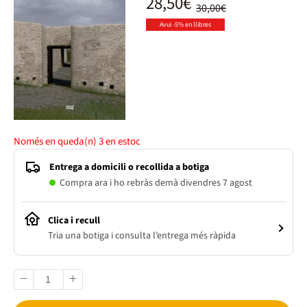
28,50€
30,00€
Avui -5% en llibres
Només en queda(n)
3
en estoc
Entrega a domicili o recollida a botiga
Compra ara i ho rebràs demà divendres 7 agost
Clica i recull
Tria una botiga i consulta l’entrega més ràpida