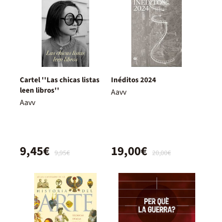
Cartel ''Las chicas listas
Inéditos 2024
leen libros''
Aavv
Aavv
9,45€
19,00€
9,95€
20,00€