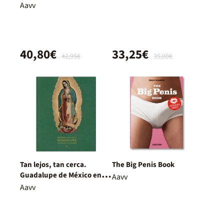
Aavv
40,80€
33,25€
42,95€
35,00€
Tan lejos, tan cerca.
The Big Penis Book
Guadalupe de México en
Aavv
España
Aavv