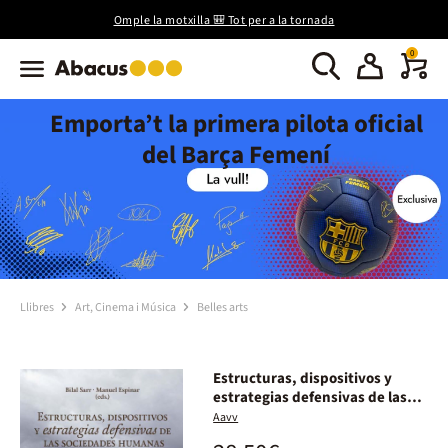
Omple la motxilla 🎒 Tot per a la tornada
0
Emporta’t la primera pilota oficial
del Barça Femení
Llibres
Art, Cinema i Música
Belles arts
Estructuras, dispositivos y
estrategias defensivas de las
sociedades humanas
Aavv