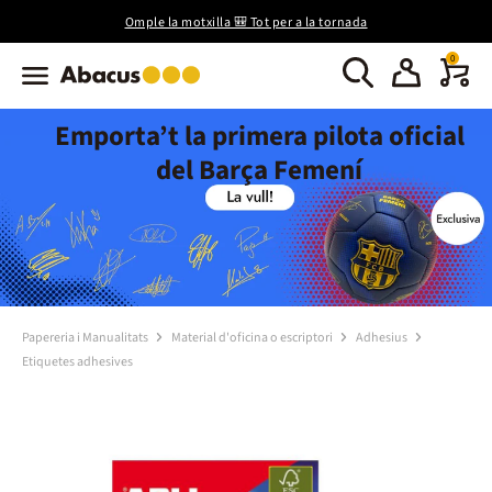
Omple la motxilla 🎒 Tot per a la tornada
0
Emporta’t la primera pilota oficial
del Barça Femení
Papereria i Manualitats
Material d'oficina o escriptori
Adhesius
Etiquetes adhesives