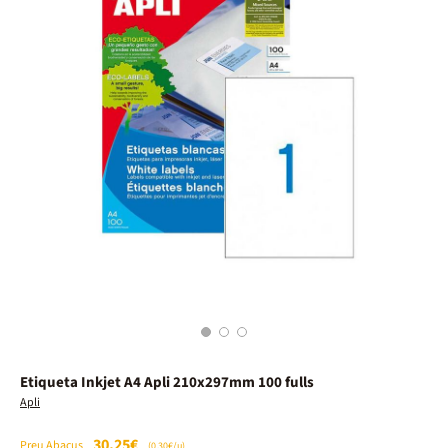
1
2
3
Etiqueta Inkjet A4 Apli 210x297mm 100 fulls
Apli
30,25€
Preu Abacus
(0.30€/u)