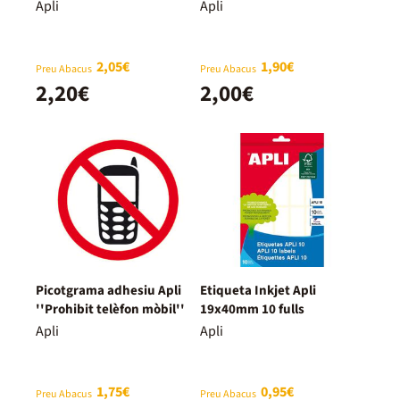
Apli
Apli
2,05€
1,90€
Preu Abacus
Preu Abacus
2,20€
2,00€
Picotgrama adhesiu Apli
Etiqueta Inkjet Apli
''Prohibit telèfon mòbil''
19x40mm 10 fulls
Apli
Apli
1,75€
0,95€
Preu Abacus
Preu Abacus