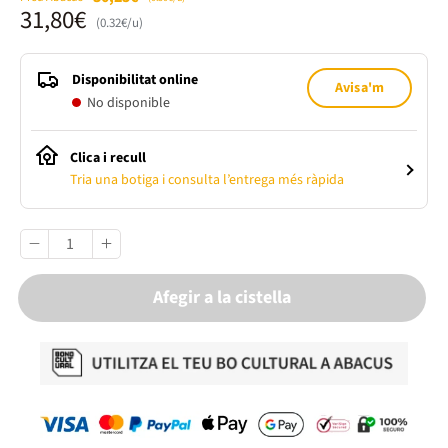
31,80€
(0.32€/u)
Disponibilitat online
Avisa'm
No disponible
Clica i recull
Tria una botiga i consulta l’entrega més ràpida
Afegir a la cistella