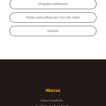
Etiquetes adhesives
Notes autoadhesives i tacs de notes
Gomets
Abacus
Sobre nosaltres