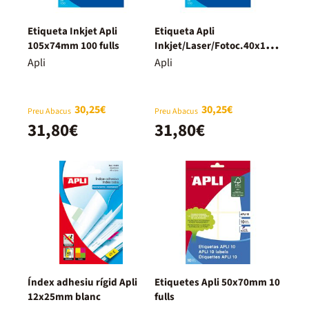
Etiqueta Inkjet Apli
Etiqueta Apli
105x74mm 100 fulls
Inkjet/Laser/Fotoc.40x105
mm 100 fulls
Apli
Apli
30,25€
30,25€
Preu Abacus
Preu Abacus
31,80€
31,80€
Índex adhesiu rígid Apli
Etiquetes Apli 50x70mm 10
12x25mm blanc
fulls