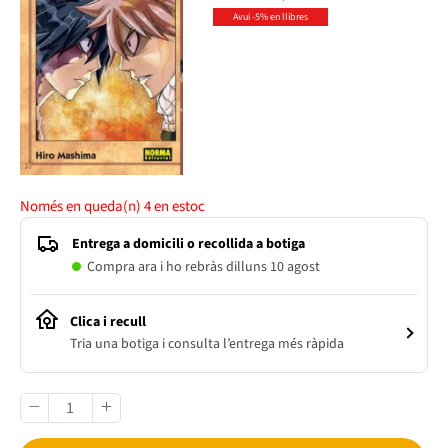
Avui -5% en llibres
Només en queda(n)
4
en estoc
Entrega a domicili o recollida a botiga
Compra ara i ho rebràs dilluns 10 agost
Clica i recull
Tria una botiga i consulta l’entrega més ràpida