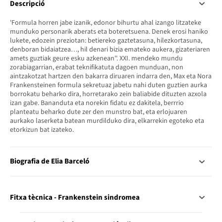
Descripció
'Formula horren jabe izanik, edonor bihurtu ahal izango litzateke
munduko personarik aberats eta boteretsuena. Denek erosi haniko
lukete, edozein preziotan: betiereko gaztetasuna, hilezkortasuna,
denboran bidaiatzea…, hil denari bizia emateko aukera, gizateriaren
amets guztiak geure esku azkenean''. XXI. mendeko mundu
zorabiagarrian, erabat teknifikatuta dagoen munduan, non
aintzakotzat hartzen den bakarra diruaren indarra den, Max eta Nora
Frankensteinen formula sekretuaz jabetu nahi duten guztien aurka
borrokatu beharko dira, horretarako zein baliabide dituzten azxola
izan gabe. Bananduta eta norekin fidatu ez dakitela, berrrio
planteatu beharko dute zer den munstro bat, eta erlojuaren
aurkako laserketa batean murdilduko dira, elkarrekin egoteko eta
etorkizun bat izateko.
Biografia de Elia Barceló
Fitxa tècnica - Frankenstein sindromea