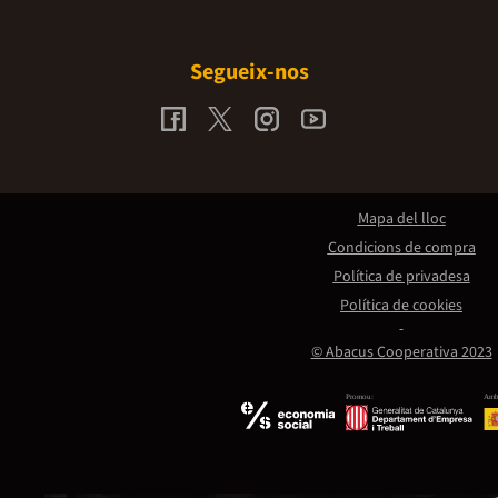
Segueix-nos
Mapa del lloc
Condicions de compra
Política de privadesa
Política de cookies
© Abacus Cooperativa 2023
Promou:
Amb 