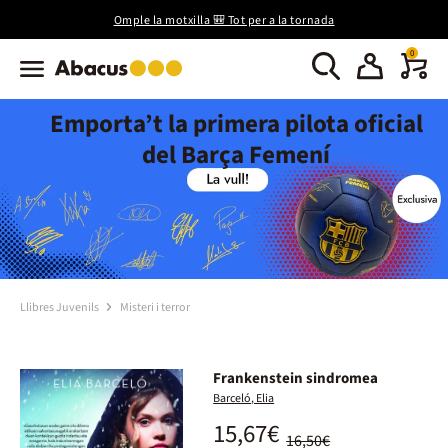
Omple la motxilla 🎒 Tot per a la tornada
0
Emporta’t la primera pilota oficial
del Barça Femení
Llibres Juvenils
Misteri i terror
Frankenstein sindromea
Barceló, Elia
15,67€
16,50€