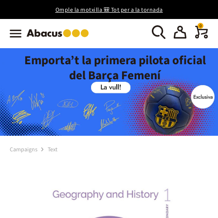
Omple la motxilla 🎒 Tot per a la tornada
0
Emporta’t la primera pilota oficial
del Barça Femení
Campaigns
Text