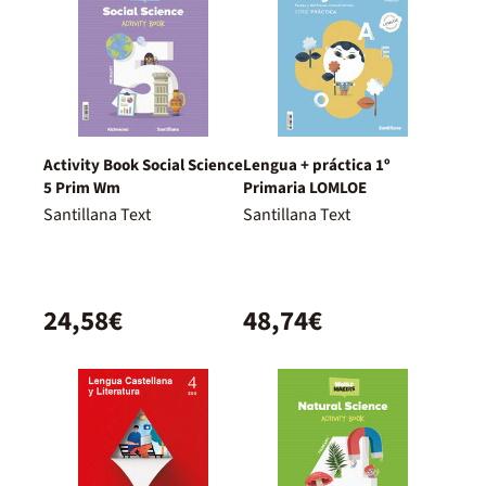
Activity Book Social Science
Lengua + práctica 1º
5 Prim Wm
Primaria LOMLOE
Santillana Text
Santillana Text
24,58€
48,74€