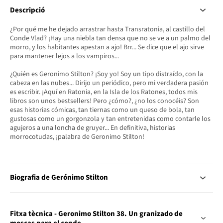
Descripció
¿Por qué me he dejado arrastrar hasta Transratonia, al castillo del
Conde Vlad? ¡Hay una niebla tan densa que no se ve a un palmo del
morro, y los habitantes apestan a ajo! Brr... Se dice que el ajo sirve
para mantener lejos a los vampiros...
¿Quién es Geronimo Stilton? ¡Soy yo! Soy un tipo distraído, con la
cabeza en las nubes... Dirijo un periódico, pero mi verdadera pasión
es escribir. ¡Aquí en Ratonia, en la Isla de los Ratones, todos mis
libros son unos bestsellers! Pero ¿cómo?, ¿no los conocéis? Son
esas historias cómicas, tan tiernas como un queso de bola, tan
gustosas como un gorgonzola y tan entretenidas como contarle los
agujeros a una loncha de gruyer... En definitiva, historias
morrocotudas, ¡palabra de Geronimo Stilton!
Biografia de Gerónimo Stilton
Fitxa tècnica - Geronimo Stilton 38. Un granizado de