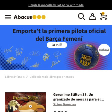
Omple la motxilla 🎒 Tot per a la tornada
0
Emporta’t la primera pilota oficial
del Barça Femení
Llibres Infantils
Col·leccions de llibres per a nens/es
Geronimo Stilton 38. Un
granizado de moscas para el
conde
Stilton, Gerónimo