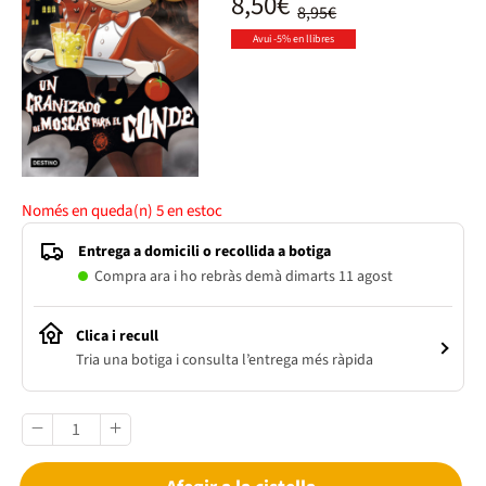
8,50€
8,95€
Avui -5% en llibres
Només en queda(n)
5
en estoc
Entrega a domicili o recollida a botiga
Compra ara i ho rebràs demà dimarts 11 agost
Clica i recull
Tria una botiga i consulta l’entrega més ràpida