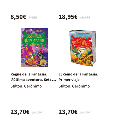
8,50€
18,95€
8,95€
19,95€
Regne de la Fantasia.
El Reino de la Fantasía.
L'última aventura. Setzè
Primer viaje
viatge
Stilton, Gerónimo
Stilton, Gerónimo
23,70€
23,70€
24,95€
24,95€