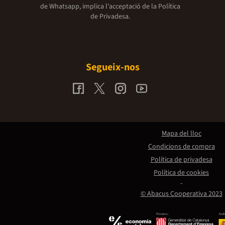
de Whatsapp, implica l'acceptació de la
Política
de Privadesa.
Segueix-nos
Mapa del lloc
Condicions de compra
Política de privadesa
Política de cookies
© Abacus Cooperativa 2023
Promou:
Amb 