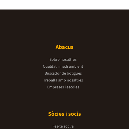
Abacus
Sobre nosaltres
Qualitat i medi ambient
Buscador de botigues
Treballa amb nosaltres
Empreses i escoles
Sòcies i socis
Fes-te soci/a