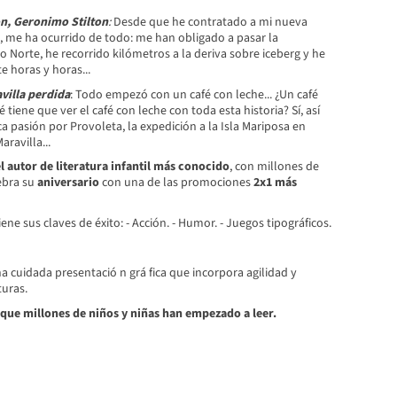
on, Geronimo Stilton
:
Desde que he contratado a mi nueva
, me ha ocurrido de todo: me han obligado a pasar la
o Norte, he recorrido kilómetros a la deriva sobre iceberg y he
e horas y horas...
villa perdida
: Todo empezó con un café con leche... ¿Un café
tiene que ver el café con leche con toda esta historia? Sí, así
 pasión por Provoleta, la expedición a la Isla Mariposa en
ravilla...
l autor de literatura infantil más conocido
, con millones de
ebra su
aniversario
con una de las promociones
2x1 más
ne sus claves de éxito:
- Acción.
- Humor.
- Juegos tipográficos.
a cuidada presentació n grá fica que incorpora agilidad y
turas.
 que millones de niños y niñas han empezado a leer.