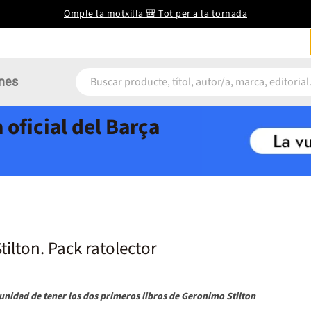
Omple la motxilla 🎒 Tot per a la tornada
nes
 oficial del Barça
ilton. Pack ratolector
unidad de tener los dos primeros libros de Geronimo Stilton