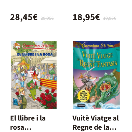
28,45€
18,95€
29,95€
19,95€
El llibre i la
Vuitè Viatge al
rosa
Regne de la