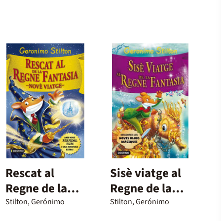
Rescat al
Sisè viatge al
Regne de la
Regne de la
Fantasia.
Fantasia
Stilton, Gerónimo
Stilton, Gerónimo
Novè viatge