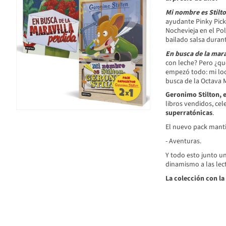
Mi nombre es Stilt
ayudante Pinky Pick
Nochevieja en el Pol
bailado salsa durant
En busca de la mara
con leche? Pero ¿qué 
empezó todo: mi loca
busca de la Octava Ma
Geronimo Stilton, e
libros vendidos, cel
superratónicas
.
El nuevo pack mantie
- Aventuras.
Y todo esto junto un
dinamismo a las lec
La colección con la