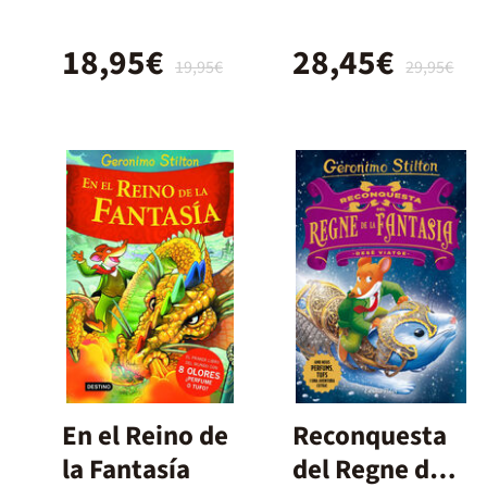
18,95€
28,45€
19,95€
29,95€
En el Reino de
Reconquesta
la Fantasía
del Regne de