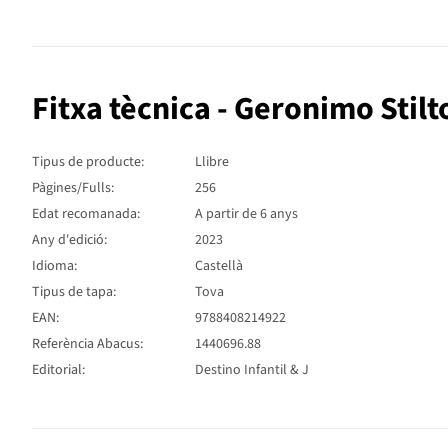
Fitxa tècnica - Geronimo Stilt
Tipus de producte:
Llibre
Pàgines/Fulls:
256
Edat recomanada:
A partir de 6 anys
Any d'edició:
2023
Idioma:
Castellà
Tipus de tapa:
Tova
EAN:
9788408214922
Referència Abacus:
1440696.88
Editorial:
Destino Infantil & J