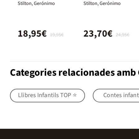
la Fantasia.
Stilton, Gerónimo
Stilton, Gerónimo
Desè viatge
18,95€
23,70€
19,95€
24,95€
Categories relacionades amb C
Llibres Infantils TOP ⭐
Contes infant