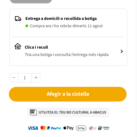
Entrega a domicili o recollida a botiga
Compra ara i ho rebràs dimarts 11 agost
Clica i recull
Tria una botiga i consulta l’entrega més ràpida
Afegir a la cistella