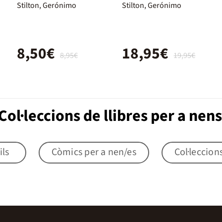
(Geronimo
Fantasia
Stilton, Gerónimo
Stilton, Gerónimo
Stilton)
8,50€
18,95€
8,95€
19,95€
ol·leccions de llibres per a nens
ils
Còmics per a nen/es
Col·leccion