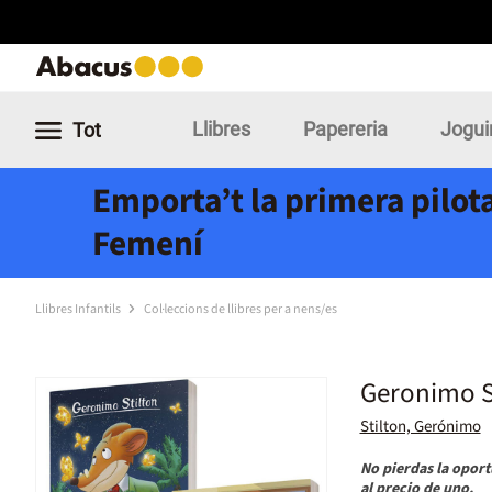
Llibres
Papereria
Jogui
Tot
Emporta’t la primera pilota
Femení
Llibres Infantils
Col·leccions de llibres per a nens/es
Geronimo St
Stilton, Gerónimo
No pierdas la oport
al precio de uno.