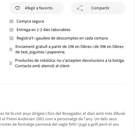
Afegir a favorits
Compartir
Compra segura
Entrega en 1-2 dies laborables
Registra't i gaudeix de descomptes en cada compra
Enviament gratuït a partir de 19€ en llibres i de 39€ en llibres
de text, joguines i papereria.
Productes de robòtica: no s'accepten devolucions a la botiga.
Contacta amb atenció al client
Des de fa vint anys dirigeix L'Eco del Rosegador, el diari amb més difusió
é el Premi Andersen 2001 com a personatge de l'any. Un dels seus
crostes de formatge parmesà del segle XVIII i juga a golf, però el seu