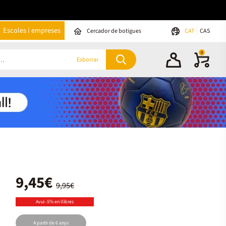
Escoles i empreses
Cercador de botigues
CAT
CAS
0
Esborrar
9,45€
9,95€
Avui -5% en llibres
A partir de 6 anys