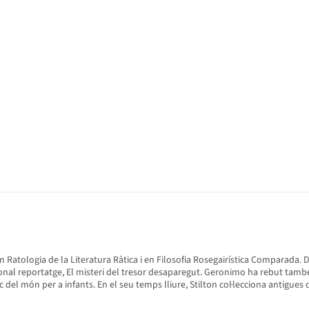
t en Ratologia de la Literatura Ràtica i en Filosofia Rosegairística Comparada. 
onal reportatge, El misteri del tresor desaparegut. Geronimo ha rebut tamb
 del món per a infants. En el seu temps lliure, Stilton col·lecciona antigues 