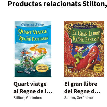
Productes relacionats Stilto
Quart viatge
El gran llibre
al Regne de la
del Regne de
Fantasia
la fantasia
Stilton, Gerónimo
Stilton, Gerónimo