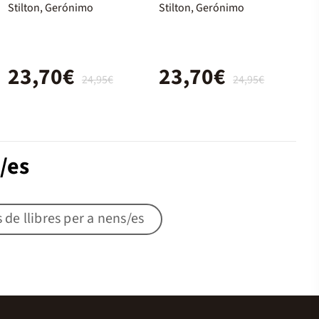
L'última
Primer viaje
Stilton, Gerónimo
Stilton, Gerónimo
aventura.
Setzè viatge
23,70€
23,70€
24,95€
24,95€
/es
s de llibres per a nens/es