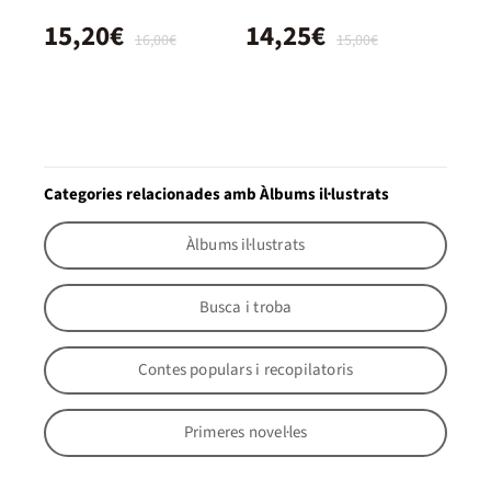
15,20€
14,25€
16,00€
15,00€
Categories relacionades amb Àlbums il·lustrats
Àlbums il·lustrats
Busca i troba
Contes populars i recopilatoris
Primeres novel·les