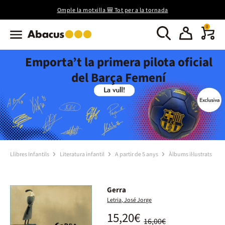
Omple la motxilla 🎒 Tot per a la tornada
0
Emporta’t la primera pilota oficial
del Barça Femení
Llibres Infantils
Literatura infantil
A partir de 5 anys
Àlbums il·lustrats
Gerra
Letria, José Jorge
15,20€
16,00€