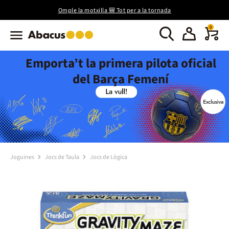
Omple la motxilla 🎒 Tot per a la tornada
0
Emporta’t la primera pilota oficial
del Barça Femení
Joguines
Jocs de Taula
Jocs de Lògica