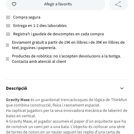
Afegir a favorits
Compra segura
Entrega en 1-2 dies laborables
Registra't i gaudeix de descomptes en cada compra
Enviament gratuït a partir de 19€ en llibres i de 39€ en llibres de
text, joguines i papereria.
Productes de robòtica: no s'accepten devolucions a la botiga.
Contacta amb atenció al client
Descripció
Gravity Maze
és un guardonat trencaclosques de lògica de Thinkfun
que combina construcció, física i raonament espacial.
Ha captivat jugadors per la seva innovadora mecànica de laberint de
bales en vertical.
A Gravity Maze, el jugador assumeix el paper d'un arquitecte que ha
de construir un camí per a una bala. L'objectiu és col·locar una sèrie
de torres de colors en un tauler seguint les regles d'una carta de