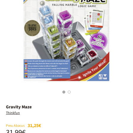
1
2
Gravity Maze
Thinkfun
31,25€
Preu Abacus
31,99€