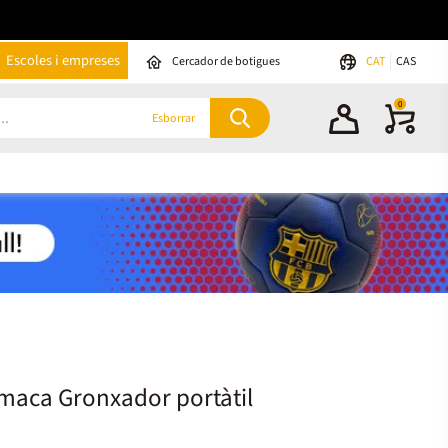
Escoles i empreses
Cercador de botigues
CAT
CAS
0
Esborrar
maca Gronxador portàtil