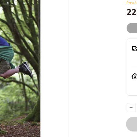
Preu 
22