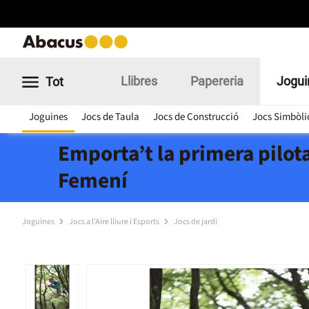
Llibres
Papereria
Jogui
Tot
Joguines
Jocs de Taula
Jocs de Construcció
Jocs Simbòli
Emporta’t la primera pilota
Femení
Joguines
Jocs a l'Aire lliure i Esports
Jocs de jardí