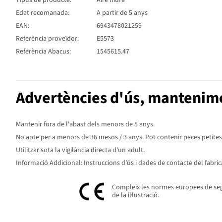
Tipus de producte:
Aire lliure
Edat recomanada:
A partir de 5 anys
EAN:
6943478021259
Referència proveïdor:
E5573
Referència Abacus:
1545615.47
Advertències d'ús, mantenime
Mantenir fora de l'abast dels menors de 5 anys.
No apte per a menors de 36 mesos / 3 anys. Pot contenir peces petites. P
Utilitzar sota la vigilància directa d'un adult.
Informació Addicional: Instruccions d’ús i dades de contacte del fabric
Compleix les normes europees de segur
de la il·lustració.