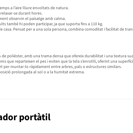
mps a l’aire lliure envoltats de natura.
 relaxar-se durant hores.
lement observin el paisatge amb calma.
dults també hi poden participar, ja que suporta fins a 110 kg.
 de casa. Pensat per a una sola persona, combina comoditat i facilitat de trans
0% de polièster, amb una trama densa que ofereix durabilitat i una textura s
s que reparteixen el pes i eviten que la tela s’enrotlli, oferint una superfíc
ort per muntar-lo ràpidament entre arbres, pals o estructures similars.
osició prolongada al sol o a la humitat extrema.
dor portàtil