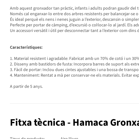
Amb aquest gronxador tan pràctic, infants i adults podran gaudir del te
Només cal enganxar-lo entre dos arbres resistents per balancejar-se o
És ideal perquè els nens i nenes juguin a l’exterior, descansin o simp
Perfecte per portar de càmping, d’excursió o col·locar-lo al jardí. Els a
Un accessori versàtil i útil per desconnectar tant a l’exterior com dins
Característiques:
1. Material resistent i agradable: Fabricat amb un 70% de cotó i un 3
2. Disseny amb bastidors de fusta: Incorpora barres de suport als extrem
3. Fàcil de portar: Inclou dues cintes ajustables i una bossa de transp
4. Manteniment: Rentat a mà per conservar-ne els materials. Evitar exp
A partir de 5 anys.
Fitxa tècnica - Hamaca Gronxa