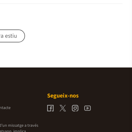
ra estiu
Segueix-nos
ntacte
d’un missatge a través
atsapp, implica