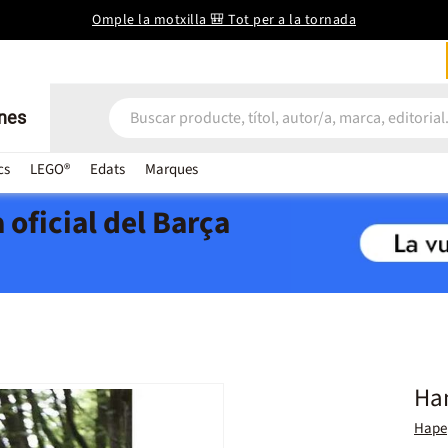
Omple la motxilla 🎒 Tot per a la tornada
nes
cs
LEGO®
Edats
Marques
 oficial del Barça
Ha
Hape