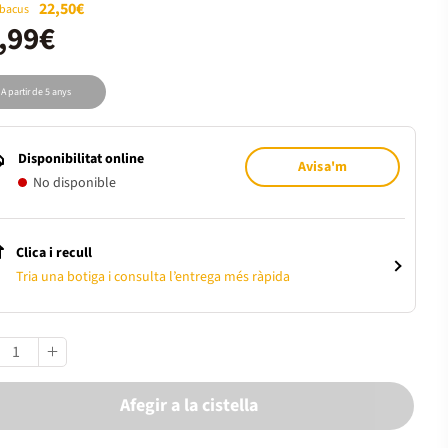
22,50€
Abacus
,99€
A partir de 5 anys
Disponibilitat online
Avisa'm
No disponible
Clica i recull
Tria una botiga i consulta l’entrega més ràpida
Afegir a la cistella