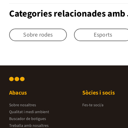
Categories relacionades amb J
Sobre rodes
Esports
Abacus
Sòcies i socis
Sobre nosaltres
Fes-te soci/a
Qualitat i medi ambient
Buscador de botigues
Treballa amb nosaltres