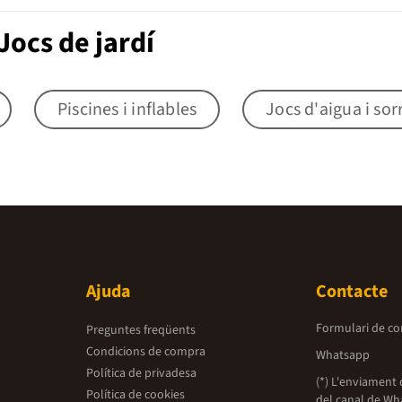
ocs de jardí
Piscines i inflables
Jocs d'aigua i sor
Ajuda
Contacte
Formulari de co
Preguntes freqüents
Condicions de compra
Whatsapp
Política de privadesa
(*) L'enviament 
Política de cookies
del canal de Wh