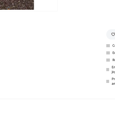
C
E
R
En
jo
Pr
am