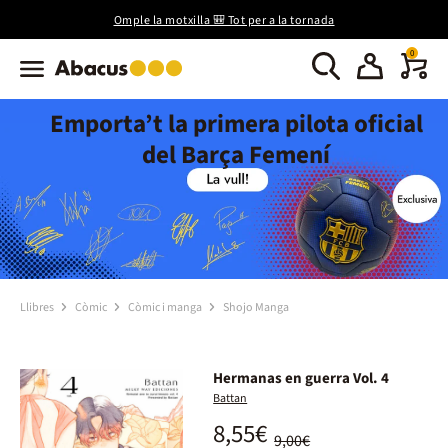
Omple la motxilla 🎒 Tot per a la tornada
0
Emporta’t la primera pilota oficial
del Barça Femení
Llibres
Còmic
Còmic i manga
Shojo Manga
Hermanas en guerra Vol. 4
Battan
8,55€
9,00€