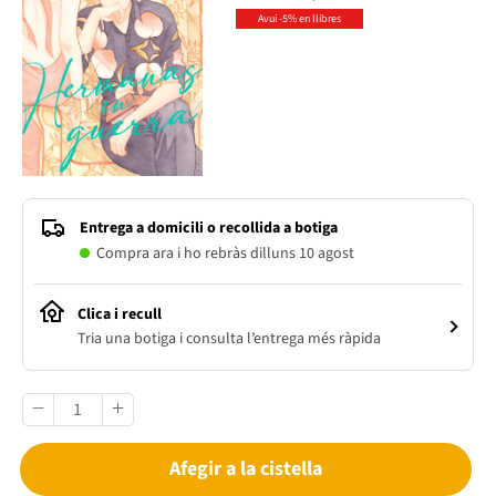
Avui -5% en llibres
Entrega a domicili o recollida a botiga
Compra ara i ho rebràs dilluns 10 agost
Clica i recull
Tria una botiga i consulta l’entrega més ràpida
Afegir a la cistella