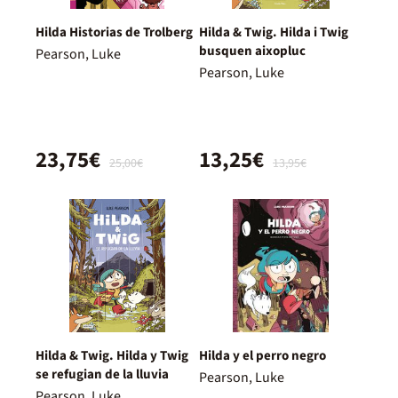
Hilda Historias de Trolberg
Hilda & Twig. Hilda i Twig
busquen aixopluc
Pearson, Luke
Pearson, Luke
23,75€
13,25€
25,00€
13,95€
Hilda & Twig. Hilda y Twig
Hilda y el perro negro
se refugian de la lluvia
Pearson, Luke
Pearson, Luke