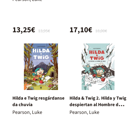
13,25€
17,10€
13,95€
18,00€
Hilda e Twig resgárdanse
Hilda & Twig 2. Hilda y Twig
da chuvia
despiertan al Hombre de
Hielo
Pearson, Luke
Pearson, Luke