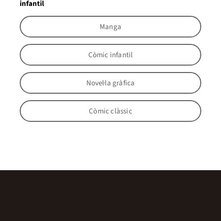
infantil
Manga
Còmic infantil
Novel·la gràfica
Còmic clàssic