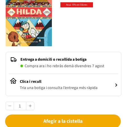
Avui -5% en llibres
Entrega a domicili o recollida a botiga
Compra ara i ho rebràs demà divendres 7 agost
Clica i recull
Tria una botiga i consulta l’entrega més ràpida
Afegir a la cistella