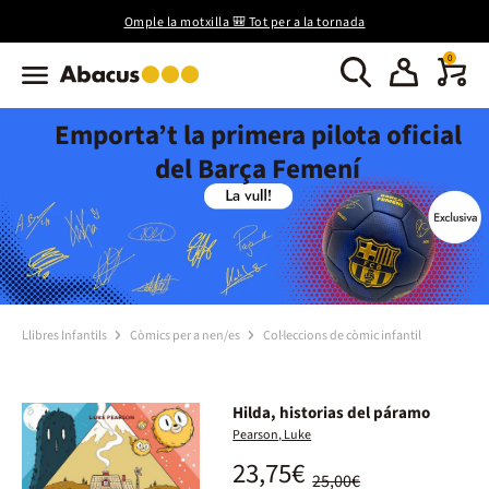
Omple la motxilla 🎒 Tot per a la tornada
0
Emporta’t la primera pilota oficial
del Barça Femení
Llibres Infantils
Còmics per a nen/es
Col·leccions de còmic infantil
Hilda, historias del páramo
Pearson, Luke
23,75€
25,00€