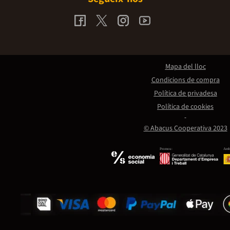
Mapa del lloc
Condicions de compra
Política de privadesa
Política de cookies
© Abacus Cooperativa 2023
Promou:
Amb 