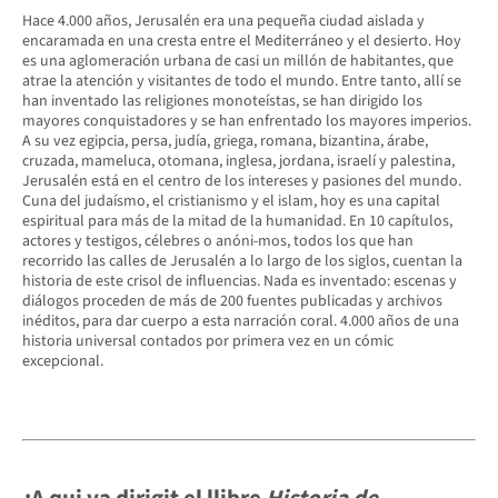
Hace 4.000 años, Jerusalén era una pequeña ciudad aislada y
encaramada en una cresta entre el Mediterráneo y el desierto. Hoy
es una aglomeración urbana de casi un millón de habitantes, que
atrae la atención y visitantes de todo el mundo. Entre tanto, allí se
han inventado las religiones monoteístas, se han dirigido los
mayores conquistadores y se han enfrentado los mayores imperios.
A su vez egipcia, persa, judía, griega, romana, bizantina, árabe,
cruzada, mameluca, otomana, inglesa, jordana, israelí y palestina,
Jerusalén está en el centro de los intereses y pasiones del mundo.
Cuna del judaísmo, el cristianismo y el islam, hoy es una capital
espiritual para más de la mitad de la humanidad. En 10 capítulos,
actores y testigos, célebres o anóni-mos, todos los que han
recorrido las calles de Jerusalén a lo largo de los siglos, cuentan la
historia de este crisol de influencias. Nada es inventado: escenas y
diálogos proceden de más de 200 fuentes publicadas y archivos
inéditos, para dar cuerpo a esta narración coral. 4.000 años de una
historia universal contados por primera vez en un cómic
excepcional.