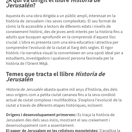
¿A qui va dirigit el llibre
Historia de
Jerusalén
?
Aquesta és una obra dirigida a un públic ampli, interessat en la
història de Jerusalem i les seves complexitats. El seu format de
còmic la fa accessible a lectors de diferents edats i nivells de
coneixement històric, des de joves amb interès per la història fins a
adults que busquen aprofundir en la comprensió d'aquest lloc
crucial. L'obra es presenta com una eina educativa i atractiva per
comprendre l'evolució de la ciutat al llarg dels segles. El rigor
històric i la narrativa visual la converteixen en una opció ideal per a
estudiants, investigadors i qualsevol persona fascinada per la
història de l'Orient Mitjà.
Temes que tracta el llibre
Historia de
Jerusalén
Historia de Jerusalén
abasta quatre mil anys d'història, des dels
seus orígens com a petita ciutat cananea fins a la seva condició
actual de ciutat complexa i multifacètica. S'explora l'evolució de la
ciutat a través de diferents etapes històriques, incloent:
Orígens i desenvolupament primerenc:
Es traça la història de
Jerusalem des dels seus inicis, mostrant el seu creixement i
desenvolupament com a assentament.
El paper de Jerusalem en les religions monoteistes:
S'analitza la