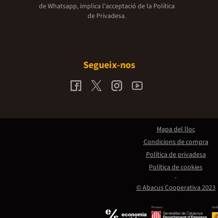
de Whatsapp, implica l'acceptació de la
Política
de Privadesa.
Segueix-nos
Mapa del lloc
Condicions de compra
Política de privadesa
Política de cookies
© Abacus Cooperativa 2023
Promou:
Amb 