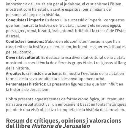
importància de Jerusalem per al judaisme, el cristianisme i l'islam,
mostrant com ha estat un centre espiritual per a milions de
persones al llarg de la història.
Conquistes i imperis:
Es descriu la successió d'imperis i conquestes
que han marcat la història de la ciutat, incloent els imperis egipci,
persa, grec, romà, bizantí, àrab, otomà, britànic, i la creació de l'Estat
d'Israel.
Conflictes i tensions:
S'aborden els conflictes i tensions que han
caracteritzat la història de Jerusalem, incloent les guerres i disputes
pel seu control.
Diversitat cultural:
Es destaca la rica diversitat cultural de la ciutat,
mostrant la coexistència de diferents grups ètnics i religiosos al llarg
de la història.
Arquitectura i història urbana:
Es mostra l'evolució de la ciutat en
termes de la seva arquitectura i desenvolupament urbà.
Personatges històrics:
Es presenten figures clau que han influït en
la història de Jerusalem.
L'obra presenta aquests temes de forma cronològica, utilitzant una
narrativa visual atractiva i un enfocament basat en fonts històriques
per oferir una visió objectiva i completa de la història de Jerusalem.
Resum de crítiques, opinions i valoracions
del llibre
Historia de Jerusalén