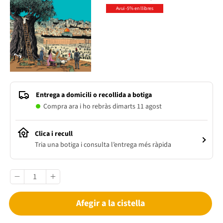
Avui -5% en llibres
Entrega a domicili o recollida a botiga
Compra ara i ho rebràs dimarts 11 agost
Clica i recull
Tria una botiga i consulta l’entrega més ràpida
Afegir a la cistella