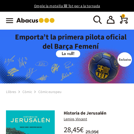
Omple la motxilla 🎒 Tot per a la tornada
0
Emporta’t la primera pilota oficial
del Barça Femení
Llibres
Còmic
Còmic europeu
Historia de Jerusalén
Lemire, Vincent
28,45€
29,95€