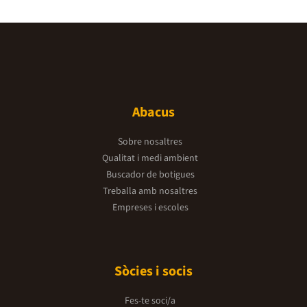
Abacus
Sobre nosaltres
Qualitat i medi ambient
Buscador de botigues
Treballa amb nosaltres
Empreses i escoles
Sòcies i socis
Fes-te soci/a