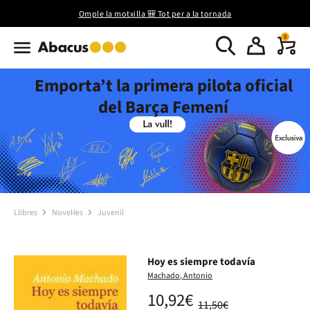
Omple la motxilla 🎒 Tot per a la tornada
0
Emporta’t la primera pilota oficial
del Barça Femení
Llibres
Novel·les
Juvenil
Hoy es siempre todavía
Machado, Antonio
10,92€
11,50€