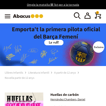
Omple la motxilla 🎒 Tot per a la tornada
0
Emporta’t la primera pilota oficial
del Barça Femení
Llibres Infantils
Literatura infantil
A partir de 12 anys
Novel·la partir de 12 anys
Huellas de carbón
Hernández Chambers, Daniel