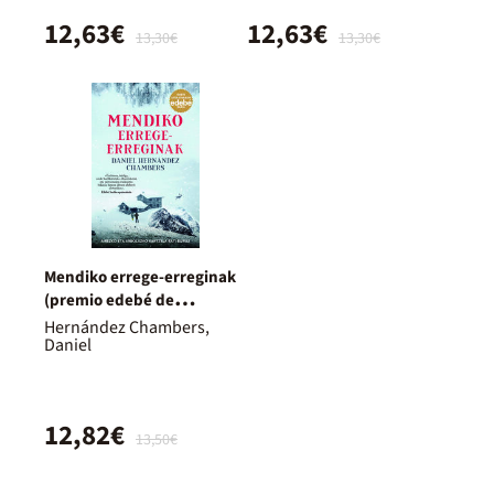
12,63€
12,63€
13,30€
13,30€
Mendiko errege-erreginak
(premio edebé de
literatura juvenil 2024-
Hernández Chambers,
Daniel
reyes de la montaña)
12,82€
13,50€