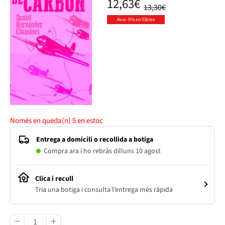
12,63€
13,30€
Avui -5% en llibres
Només en queda(n)
5
en estoc
Entrega a domicili o recollida a botiga
Compra ara i ho rebràs dilluns 10 agost
Clica i recull
Tria una botiga i consulta l’entrega més ràpida