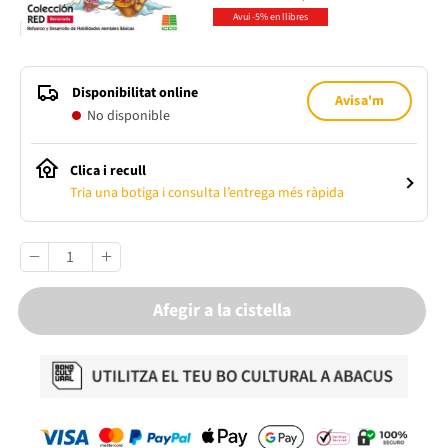
Avui -5% en llibres
Disponibilitat online
Avisa'm
No disponible
Clica i recull
Tria una botiga i consulta l’entrega més ràpida
Afegir a la cistella