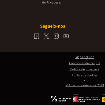
de Privadesa.
Segueix-nos
Mapa del lloc
Condicions de compra
Política de privadesa
Política de cookies
© Abacus Cooperativa 2023
Promou:
Amb 