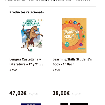
Productes relacionats
Lengua Castellana y
Learning Skills Student's
Literatura – 1º y 2º
Book - 1º Bach.
Bachillerato – Nuevo
Aavv
Aavv
Proyecto Delfos
47,02€
38,00€
49,50€
40,00€