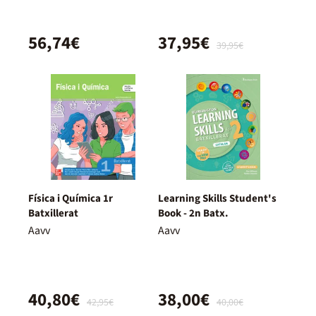
56,74€
37,95€
39,95€
Física i Química 1r
Learning Skills Student's
Batxillerat
Book - 2n Batx.
Aavv
Aavv
40,80€
38,00€
42,95€
40,00€