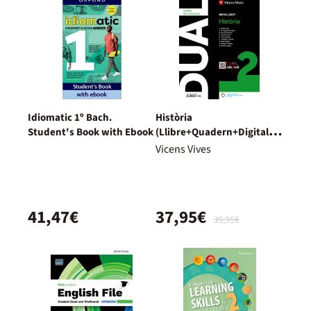
Idiomatic 1º Bach.
Història
Student's Book with Ebook
(Llibre+Quadern+Digital)
Dual
Vicens Vives
41,47€
37,95€
39,95€