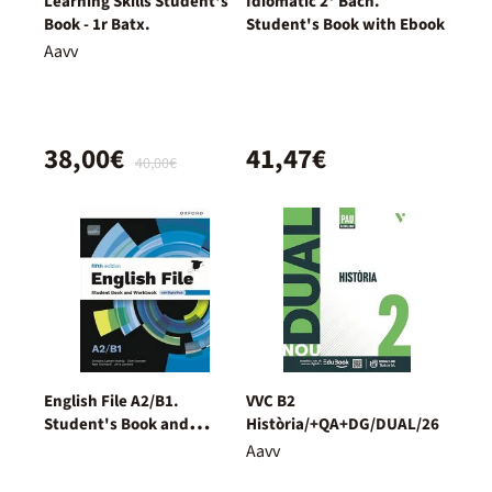
Learning Skills Student's
Idiomatic 2º Bach.
Book - 1r Batx.
Student's Book with Ebook
Aavv
38,00€
41,47€
40,00€
English File A2/B1.
VVC B2
Student's Book and
Història/+QA+DG/DUAL/26
Workbook + Digital
Aavv
(Without Key Pack)