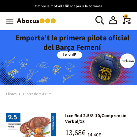
Omple la motxilla 🎒 Tot per a la tornada
0
Emporta’t la primera pilota oficial
del Barça Femení
Llibres
Llibres de text curs
Icce Red 2.5/8-10/Comprensin
Verbal/18
13,68€
14,40€