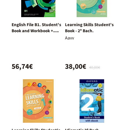
English File B1. Student's
Learning Skills Student's
Book and Workbook +
Book - 2º Bach.
Digital (With Key Pack)
Aavv
56,74€
38,00€
40,00€