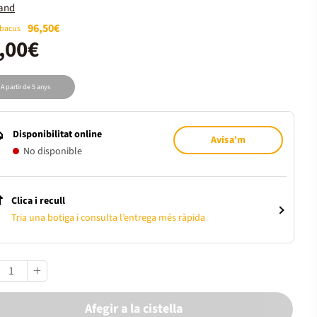
land
96,50€
Abacus
,00€
A partir de 5 anys
Disponibilitat online
Avisa'm
No disponible
Clica i recull
Tria una botiga i consulta l’entrega més ràpida
Afegir a la cistella