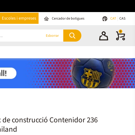
Escoles i empreses
Cercador de botigues
CAT
CAS
0
Esborrar
 de construcció Contenidor 236
niland