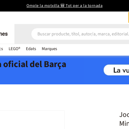
Omple la motxilla 🎒 Tot per a la tornada
nes
cs
LEGO®
Edats
Marques
 oficial del Barça
Joc
Mi