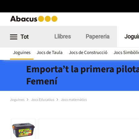
Llibres
Papereria
Jogui
Tot
Joguines
Jocs de Taula
Jocs de Construcció
Jocs Simbòli
Emporta’t la primera pilota
Femení
Joguines
Jocs Educatius
Jocs matemàtics