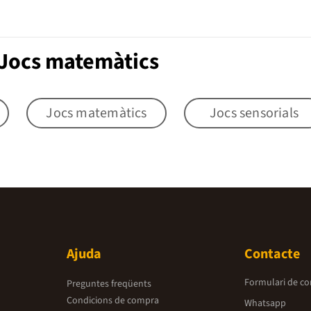
 Jocs matemàtics
Jocs matemàtics
Jocs sensorials
Ajuda
Contacte
Formulari de co
Preguntes freqüents
Condicions de compra
Whatsapp