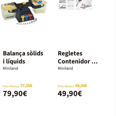
Balança sòlids
Regletes
i líquids
Contenidor de
colors + fitxes
Miniland
Miniland
Miniland
77,55€
48,50€
Preu Abacus
Preu Abacus
79,90€
49,90€