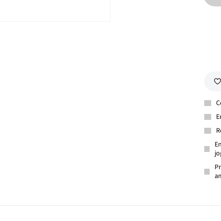
C
E
R
En
jo
Pr
am