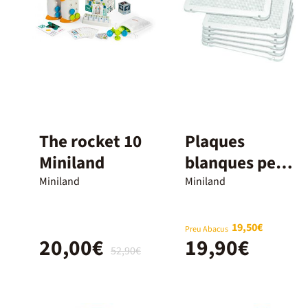
The rocket 10
Plaques
Miniland
blanques per a
pius
Miniland
Miniland
19,50€
Preu Abacus
20,00€
19,90€
52,90€