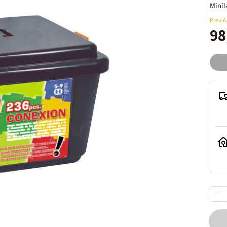
Mini
Preu 
98