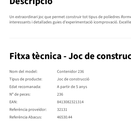
Descripció
Un extraordinari joc que permet construir tot tipus de políedres ifor
interessants i detallades guies d'experimentació icomprovació. Excel·l
Fitxa tècnica - Joc de constr
Nom del model:
Contenidor 236
Tipus de producte:
Joc de construcció
Edat recomanada:
A partir de 5 anys
Nº de peces:
236
EAN:
8413082321314
Referència proveïdor:
32131
Referència Abacus:
46530.44