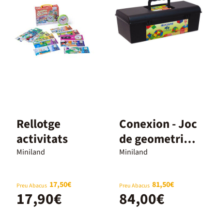
Rellotge
Conexion - Joc
activitats
de geometria i
volum
Miniland
Miniland
17,50€
81,50€
Preu Abacus
Preu Abacus
17,90€
84,00€