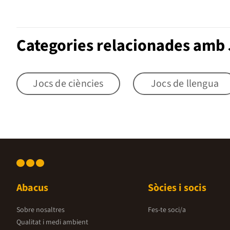
Categories relacionades amb
Jocs de ciències
Jocs de llengua
Abacus
Sòcies i socis
Sobre nosaltres
Fes-te soci/a
Qualitat i medi ambient