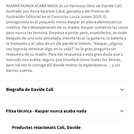
KASPAR NUNCA ACABA NADA, es un hermoso libro de Davide Calì,
ilustrado por Anna Aparicio Catal, ganadora del Premio de
Ilustración Editorial en el Concurso Lucca Junior 2019. El
protagonista es el pequeño mono Kaspar en plena efervescencia
creativa. Para desesperación de su madre, Kaspar comienza las cosas
pero nunca las termina. Empieza a pintar pero, insatisfecho, se rinde
después de una sola pincelada, intenta tocar la guitarra, la batería y
la trompeta y al cabo de un día pierde el interés. ''Kaspar, ¿alguna
vez lograrás terminar algo en tu vida?'' es la gran pregunta sin
respuesta de su madre. Para dar respuesta a esta gran duda que a
menudo nos asalta: seguro que triunfará como todos los demás,
pero tal vez lo consiga allí donde menos lo esperábamos ... y sin
darnos cuenta.
Biografia de Davide Cali
Fitxa tècnica - Kaspar nunca acaba nada
Productes relacionats Cali, Davide