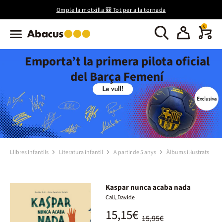
Omple la motxilla 🎒 Tot per a la tornada
0
Emporta’t la primera pilota oficial
del Barça Femení
Llibres Infantils
Literatura infantil
A partir de 5 anys
Àlbums il·lustrats
Kaspar nunca acaba nada
Cali, Davide
15,15€
15,95€