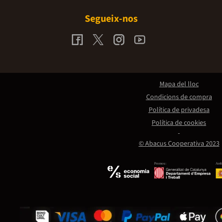
Segueix-nos
Mapa del lloc
Condicions de compra
Política de privadesa
Política de cookies
© Abacus Cooperativa 2023
Promou:
Amb 