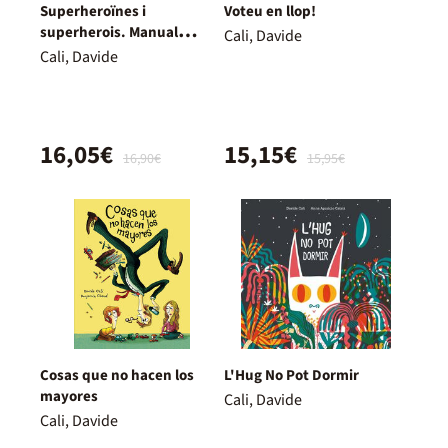
Superheroïnes i
Voteu en llop!
superherois. Manual
Cali, Davide
d'instruccions
Cali, Davide
16,05€
15,15€
16,90€
15,95€
Cosas que no hacen los
L'Hug No Pot Dormir
mayores
Cali, Davide
Cali, Davide