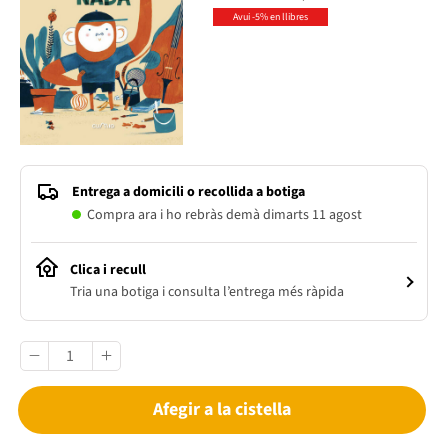
Avui -5% en llibres
Entrega a domicili o recollida a botiga
Compra ara i ho rebràs demà dimarts 11 agost
Clica i recull
Tria una botiga i consulta l’entrega més ràpida
Afegir a la cistella