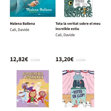
Malena Ballena
Tota la veritat sobre el meu
increïble estiu
Cali, Davide
Cali, Davide
12,82€
13,20€
13,50€
13,90€