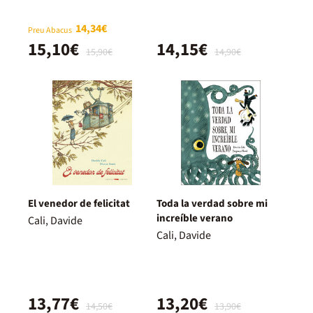
14,34€
Preu Abacus
15,10€
14,15€
15,90€
14,90€
El venedor de felicitat
Toda la verdad sobre mi
increíble verano
Cali, Davide
Cali, Davide
13,77€
13,20€
14,50€
13,90€