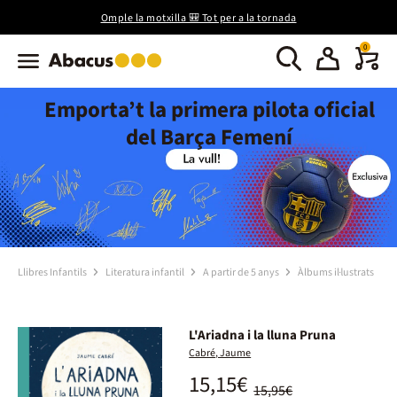
Omple la motxilla 🎒 Tot per a la tornada
0
Emporta’t la primera pilota oficial
del Barça Femení
Llibres Infantils
Literatura infantil
A partir de 5 anys
Àlbums il·lustrats
L'Ariadna i la lluna Pruna
Cabré, Jaume
15,15€
15,95€