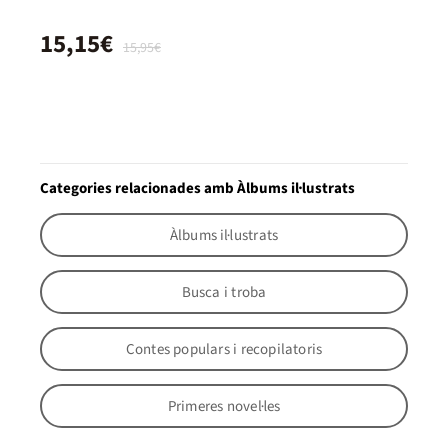
15,15€
15,95€
Categories relacionades amb Àlbums il·lustrats
Àlbums il·lustrats
Busca i troba
Contes populars i recopilatoris
Primeres novel·les