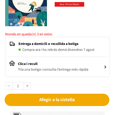
Avui -5% en llibres
Només en queda(n)
3
en estoc
Entrega a domicili o recollida a botiga
Compra ara i ho rebràs demà divendres 7 agost
Clica i recull
Tria una botiga i consulta l’entrega més ràpida
Afegir a la cistella