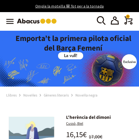
Omple la motxilla 🎒 Tot per a la tornada
0
Emporta’t la primera pilota oficial
del Barça Femení
Llibres
Novel·les
Gèneres literaris
Novel·la negra
L'herència del dimoni
Cussó, Biel
16,15€
17,00€