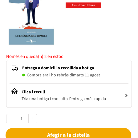
Avui -5% en llibres
Només en queda(n)
2
en estoc
Entrega a domicili o recollida a botiga
Compra ara i ho rebràs dimarts 11 agost
Clica i recull
Tria una botiga i consulta l’entrega més ràpida
Afegir a la cistella