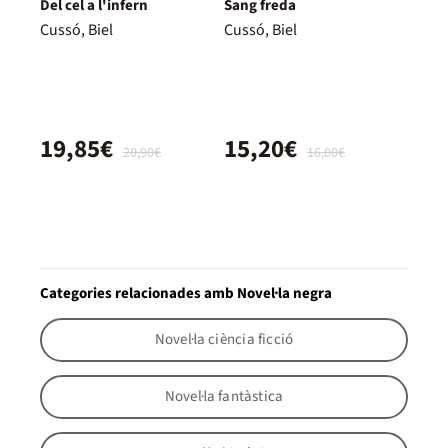
Del cel a l'infern
Sang freda
Cussó, Biel
Cussó, Biel
19,85€
15,20€
20,90€
16,00€
Categories relacionades amb Novel·la negra
Novel·la ciència ficció
Novel·la fantàstica