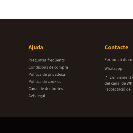
Ajuda
Contacte
Formulari de co
Preguntes freqüents
Condicions de compra
Whatsapp
Política de privadesa
(*) L'enviament 
Política de cookies
del canal de Wh
Canal de denúncies
l'acceptació de 
Avís legal