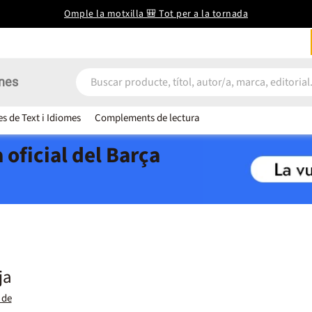
Omple la motxilla 🎒 Tot per a la tornada
nes
es de Text i Idiomes
Complements de lectura
 oficial del Barça
ja
 de