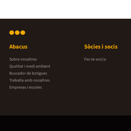
Abacus
Sòcies i socis
Sobre nosaltres
Fes-te soci/a
Qualitat i medi ambient
Buscador de botigues
Treballa amb nosaltres
Empreses i escoles