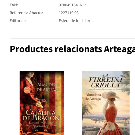
EAN:
9788491641612
Referència Abacus:
1227119.03
Editorial:
Esfera de los Libros
Productes relacionats Arteag