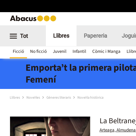
Llibres
Papereria
Jogui
Tot
Ficció
No ficció
Juvenil
Infantil
Còmic i Manga
Llibr
Emporta’t la primera pilota
Femení
Llibres
Novel·les
Gèneres literaris
Novel·la històrica
La Beltrane
Arteaga, Almudena