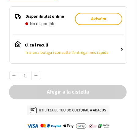
Disponibilitat online
Avisa'm
No disponible
Clica i recull
Tria una botiga i consulta l’entrega més ràpida
Afegir a la cistella