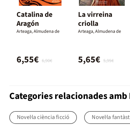
Catalina de
La virreina
Aragón
criolla
Arteaga, Almudena de
Arteaga, Almudena de
6,55€
5,65€
6,90€
5,95€
Categories relacionades amb N
Novel·la ciència ficció
Novel·la fantàst