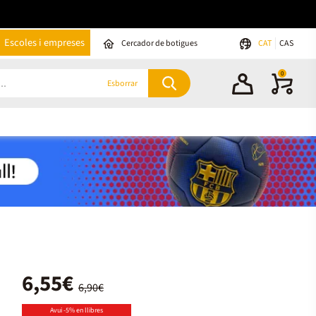
Escoles i empreses
Cercador de botigues
CAT
CAS
0
Esborrar
6,55€
6,90€
Avui -5% en llibres