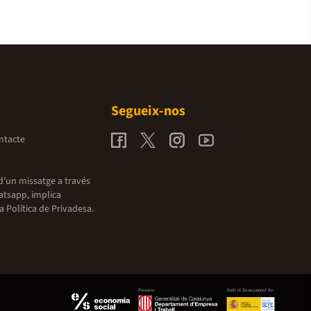
Segueix-nos
ntacte
d’un missatge a través
atsapp, implica
la
Política de Privadesa.
Promou:
Amb el finançament de: