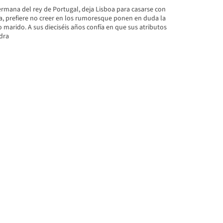
rmana del rey de Portugal, deja Lisboa para casarse con
la, prefiere no creer en los rumoresque ponen en duda la
ro marido. A sus dieciséis años confía en que sus atributos
dra