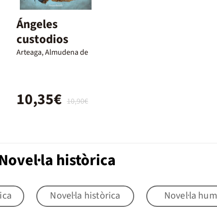
Ángeles
custodios
Arteaga, Almudena de
10,35€
10,90€
ovel·la històrica
ica
Novel·la històrica
Novel·la hu