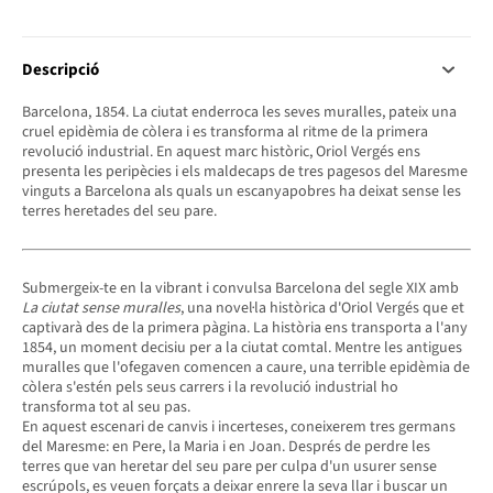
Descripció
Barcelona, 1854. La ciutat enderroca les seves muralles, pateix una
cruel epidèmia de còlera i es transforma al ritme de la primera
revolució industrial. En aquest marc històric, Oriol Vergés ens
presenta les peripècies i els maldecaps de tres pagesos del Maresme
vinguts a Barcelona als quals un escanyapobres ha deixat sense les
terres heretades del seu pare.
Submergeix-te en la vibrant i convulsa Barcelona del segle XIX amb
La ciutat sense muralles
, una novel·la històrica d'Oriol Vergés que et
captivarà des de la primera pàgina. La història ens transporta a l'any
1854, un moment decisiu per a la ciutat comtal. Mentre les antigues
muralles que l'ofegaven comencen a caure, una terrible epidèmia de
còlera s'estén pels seus carrers i la revolució industrial ho
transforma tot al seu pas.
En aquest escenari de canvis i incerteses, coneixerem tres germans
del Maresme: en Pere, la Maria i en Joan. Després de perdre les
terres que van heretar del seu pare per culpa d'un usurer sense
escrúpols, es veuen forçats a deixar enrere la seva llar i buscar un