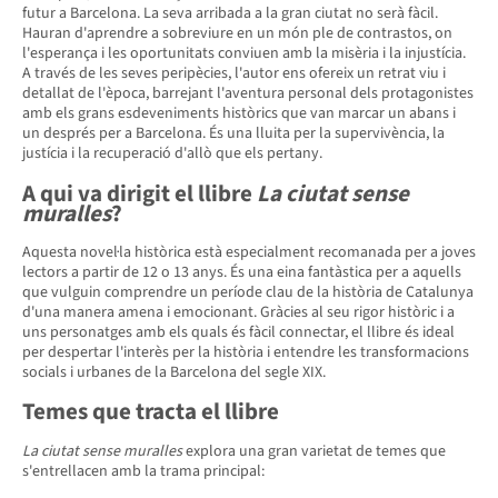
futur a Barcelona. La seva arribada a la gran ciutat no serà fàcil.
Hauran d'aprendre a sobreviure en un món ple de contrastos, on
l'esperança i les oportunitats conviuen amb la misèria i la injustícia.
A través de les seves peripècies, l'autor ens ofereix un retrat viu i
detallat de l'època, barrejant l'aventura personal dels protagonistes
amb els grans esdeveniments històrics que van marcar un abans i
un després per a Barcelona. És una lluita per la supervivència, la
justícia i la recuperació d'allò que els pertany.
A qui va dirigit el llibre
La ciutat sense
muralles
?
Aquesta novel·la històrica està especialment recomanada per a joves
lectors a partir de 12 o 13 anys. És una eina fantàstica per a aquells
que vulguin comprendre un període clau de la història de Catalunya
d'una manera amena i emocionant. Gràcies al seu rigor històric i a
uns personatges amb els quals és fàcil connectar, el llibre és ideal
per despertar l'interès per la història i entendre les transformacions
socials i urbanes de la Barcelona del segle XIX.
Temes que tracta el llibre
La ciutat sense muralles
explora una gran varietat de temes que
s'entrellacen amb la trama principal: