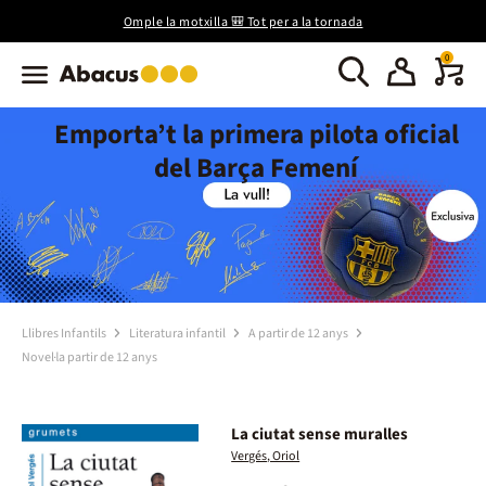
Omple la motxilla 🎒 Tot per a la tornada
0
Emporta’t la primera pilota oficial
del Barça Femení
Llibres Infantils
Literatura infantil
A partir de 12 anys
Novel·la partir de 12 anys
La ciutat sense muralles
Vergés, Oriol