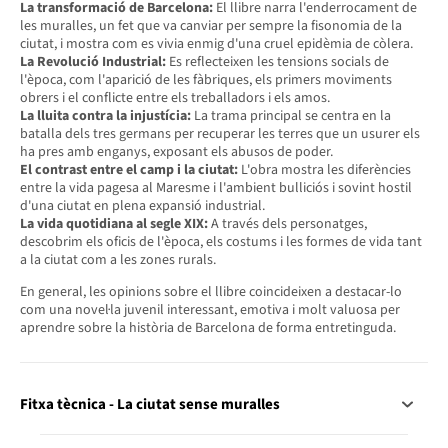
La transformació de Barcelona:
El llibre narra l'enderrocament de
les muralles, un fet que va canviar per sempre la fisonomia de la
ciutat, i mostra com es vivia enmig d'una cruel epidèmia de còlera.
La Revolució Industrial:
Es reflecteixen les tensions socials de
l'època, com l'aparició de les fàbriques, els primers moviments
obrers i el conflicte entre els treballadors i els amos.
La lluita contra la injustícia:
La trama principal se centra en la
batalla dels tres germans per recuperar les terres que un usurer els
ha pres amb enganys, exposant els abusos de poder.
El contrast entre el camp i la ciutat:
L'obra mostra les diferències
entre la vida pagesa al Maresme i l'ambient bulliciós i sovint hostil
d'una ciutat en plena expansió industrial.
La vida quotidiana al segle XIX:
A través dels personatges,
descobrim els oficis de l'època, els costums i les formes de vida tant
a la ciutat com a les zones rurals.
En general, les opinions sobre el llibre coincideixen a destacar-lo
com una novel·la juvenil interessant, emotiva i molt valuosa per
aprendre sobre la història de Barcelona de forma entretinguda.
Fitxa tècnica - La ciutat sense muralles