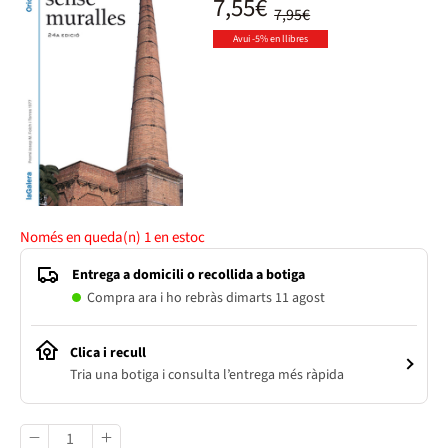
7,55€
7,95€
Avui -5% en llibres
Només en queda(n)
1
en estoc
Entrega a domicili o recollida a botiga
Compra ara i ho rebràs dimarts 11 agost
Clica i recull
Tria una botiga i consulta l’entrega més ràpida