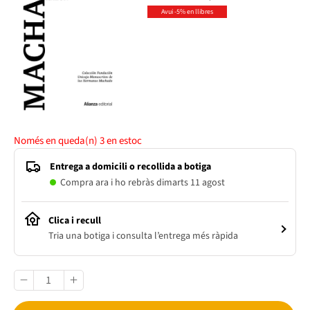
Avui -5% en llibres
Només en queda(n)
3
en estoc
Entrega a domicili o recollida a botiga
Compra ara i ho rebràs dimarts 11 agost
Clica i recull
Tria una botiga i consulta l’entrega més ràpida