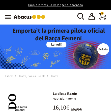
Omple la motxilla 🎒 Tot per a la tornada
0
Emporta’t la primera pilota oficial
del Barça Femení
Llibres
Teatre, Poesia i Relats
Teatre
La diosa Razón
Machado, Antonio
16,10€
16,95€