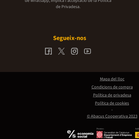
de Whatsapp, implica l'acceptació de la
Política
de Privadesa.
Segueix-nos
Mapa del lloc
Condicions de compra
Política de privadesa
Política de cookies
© Abacus Cooperativa 2023
Promou:
Amb 