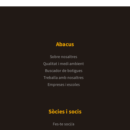
Abacus
Sobre nosaltres
Qualitat i medi ambient
Buscador de botigues
Treballa amb nosaltres
Empreses i escoles
Sòcies i socis
Fes-te soci/a