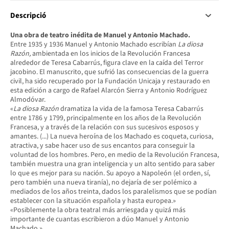
Descripció
Una obra de teatro inédita de Manuel y Antonio Machado.
Entre 1935 y 1936 Manuel y Antonio Machado escribían
La diosa
Razón,
ambientada en los inicios de la Revolución Francesa
alrededor de Teresa Cabarrús, figura clave en la caída del Terror
jacobino. El manuscrito, que sufrió las consecuencias de la guerra
civil, ha sido recuperado por la Fundación Unicaja y restaurado en
esta edición a cargo de Rafael Alarcón Sierra y Antonio Rodríguez
Almodóvar.
«
La diosa Razón
dramatiza la vida de la famosa Teresa Cabarrús
entre 1786 y 1799, principalmente en los años de la Revolución
Francesa, y a través de la relación con sus sucesivos esposos y
amantes. (...) La nueva heroína de los Machado es coqueta, curiosa,
atractiva, y sabe hacer uso de sus encantos para conseguir la
voluntad de los hombres. Pero, en medio de la Revolución Francesa,
también muestra una gran inteligencia y un alto sentido para saber
lo que es mejor para su nación. Su apoyo a Napoleón (el orden, sí,
pero también una nueva tiranía), no dejaría de ser polémico a
mediados de los años treinta, dados los paralelismos que se podían
establecer con la situación española y hasta europea.»
«Posiblemente la obra teatral más arriesgada y quizá más
importante de cuantas escribieron a dúo Manuel y Antonio
Machado.»