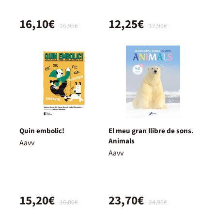
16,10€
12,25€
16,95€
12,90€
Quin embolic!
El meu gran llibre de sons.
Animals
Aavv
Aavv
15,20€
23,70€
16,00€
24,95€