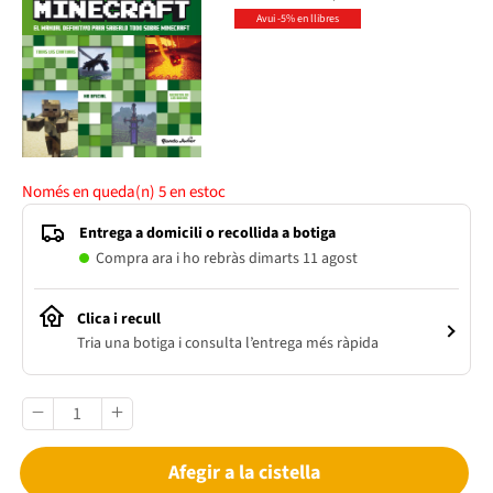
Avui -5% en llibres
Només en queda(n)
5
en estoc
Entrega a domicili o recollida a botiga
Compra ara i ho rebràs dimarts 11 agost
Clica i recull
Tria una botiga i consulta l’entrega més ràpida
Afegir a la cistella