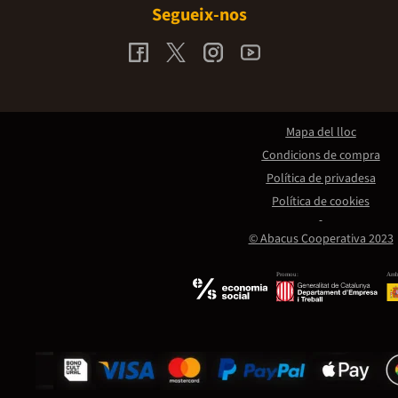
Segueix-nos
Mapa del lloc
Condicions de compra
Política de privadesa
Política de cookies
© Abacus Cooperativa 2023
Promou:
Amb 