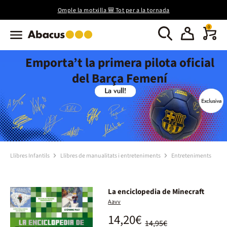
Omple la motxilla 🎒 Tot per a la tornada
0
Emporta’t la primera pilota oficial
del Barça Femení
Llibres Infantils
Llibres de manualitats i entreteniments
Entreteniments
La enciclopedia de Minecraft
Aavv
14,20€
14,95€