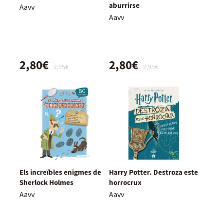
aburrirse
Aavv
Aavv
2,80€
2,80€
2,95€
2,95€
Els increïbles enigmes de
Harry Potter. Destroza este
Sherlock Holmes
horrocrux
Aavv
Aavv