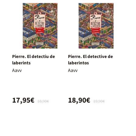
Pierre. El detectiu de
Pierre. El detective de
laberints
laberintos
Aavv
Aavv
17,95€
18,90€
18,90€
19,90€