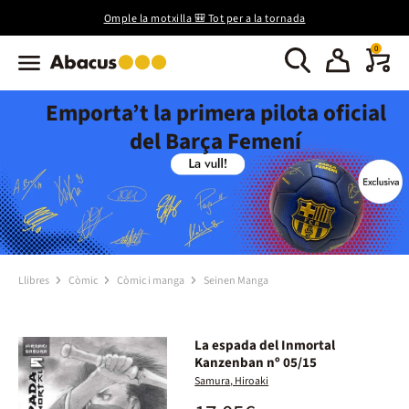
Omple la motxilla 🎒 Tot per a la tornada
0
Emporta’t la primera pilota oficial
del Barça Femení
Llibres
Còmic
Còmic i manga
Seinen Manga
La espada del Inmortal
Kanzenban nº 05/15
Samura, Hiroaki