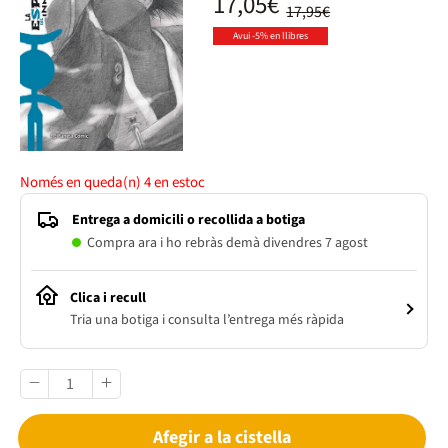
17,05€
17,95€
Avui -5% en llibres
Només en queda(n)
4
en estoc
Entrega a domicili o recollida a botiga
Compra ara i ho rebràs demà divendres 7 agost
Clica i recull
Tria una botiga i consulta l’entrega més ràpida
Afegir a la cistella