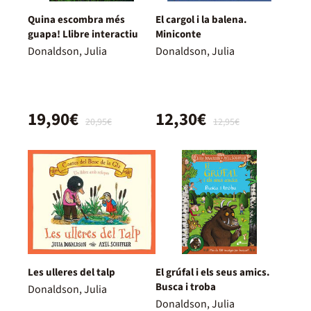
Quina escombra més
El cargol i la balena.
guapa! Llibre interactiu
Miniconte
Donaldson, Julia
Donaldson, Julia
19,90€
12,30€
20,95€
12,95€
Les ulleres del talp
El grúfal i els seus amics.
Busca i troba
Donaldson, Julia
Donaldson, Julia