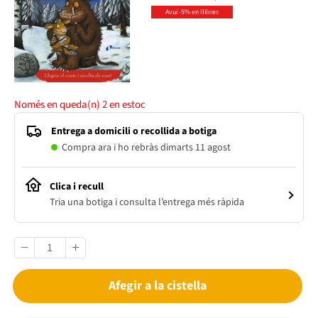
Avui -5% en llibres
Només en queda(n)
2
en estoc
Entrega a domicili o recollida a botiga
Compra ara i ho rebràs dimarts 11 agost
Clica i recull
Tria una botiga i consulta l’entrega més ràpida
Afegir a la cistella