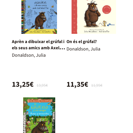
Aprèn a dibuixar el grúfal i
On és el grúfal?
els seus amics amb Axel
Donaldson, Julia
Scheffler
Donaldson, Julia
13,25€
11,35€
13,95€
11,95€