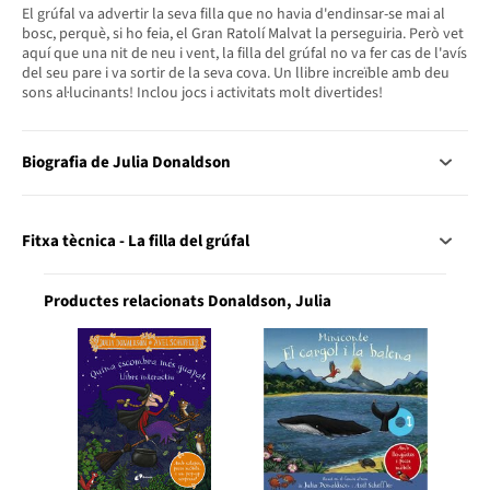
El grúfal va advertir la seva filla que no havia d'endinsar-se mai al
bosc, perquè, si ho feia, el Gran Ratolí Malvat la perseguiria. Però vet
aquí que una nit de neu i vent, la filla del grúfal no va fer cas de l'avís
del seu pare i va sortir de la seva cova. Un llibre increïble amb deu
sons al·lucinants! Inclou jocs i activitats molt divertides!
Biografia de Julia Donaldson
Fitxa tècnica - La filla del grúfal
Productes relacionats Donaldson, Julia