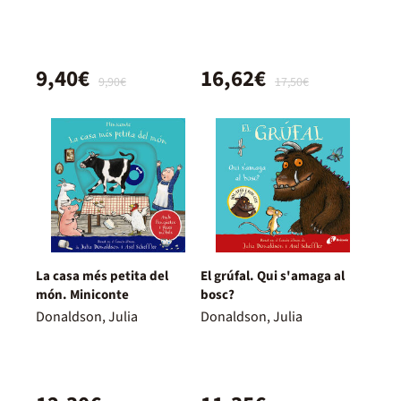
9,40€
16,62€
9,90€
17,50€
La casa més petita del
El grúfal. Qui s'amaga al
món. Miniconte
bosc?
Donaldson, Julia
Donaldson, Julia