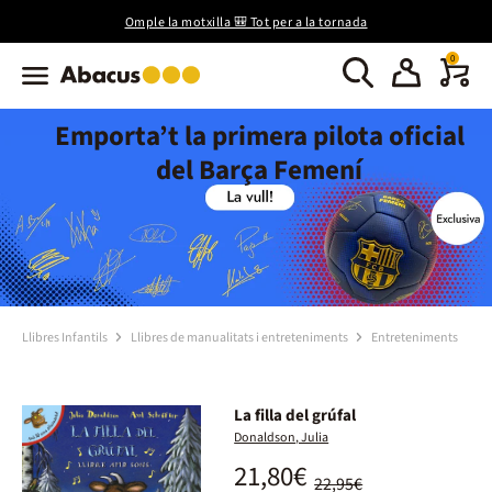
Omple la motxilla 🎒 Tot per a la tornada
0
Emporta’t la primera pilota oficial
del Barça Femení
Llibres Infantils
Llibres de manualitats i entreteniments
Entreteniments
La filla del grúfal
Donaldson, Julia
21,80€
22,95€