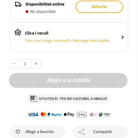
Disponibilitat online
Avisa'm
No disponible
Clica i recull
Tria una botiga i consulta l’entrega més ràpida
Afegir a la cistella
Afegir a favorits
Compartir