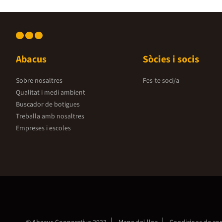
Abacus
Sòcies i socis
Sobre nosaltres
Fes-te soci/a
Qualitat i medi ambient
Buscador de botigues
Treballa amb nosaltres
Empreses i escoles