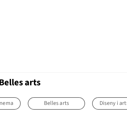
elles arts
cinema
Belles arts
Diseny i ar