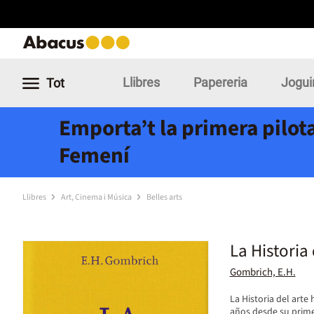
Llibres
Papereria
Jogui
Tot
Emporta’t la primera pilota
Femení
Llibres
Art, Cinema i Música
Belles arts
La Historia 
Gombrich, E.H.
La Historia del arte
años desde su primer