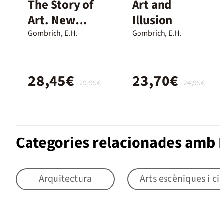
The Story of
Art and
Art. New
Illusion
Pocket edition
Gombrich, E.H.
Gombrich, E.H.
28,45€
23,70€
29,95€
24,95€
Categories relacionades amb B
Arquitectura
Arts escèniques i 