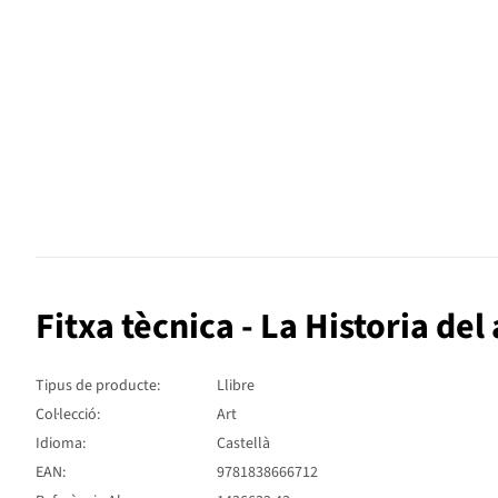
Fitxa tècnica - La Historia del
Tipus de producte:
Llibre
Col·lecció:
Art
Idioma:
Castellà
EAN:
9781838666712