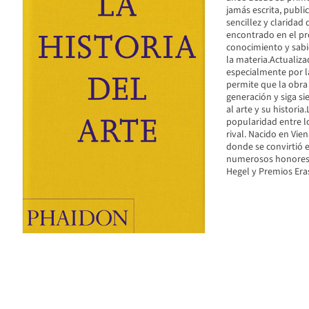
jamás escrita, publ
sencillez y claridad
encontrado en el p
conocimiento y sab
la materia.Actualiz
especialmente por la
permite que la obra 
generación y siga si
al arte y su histori
popularidad entre l
rival. Nacido en Vie
donde se convirtió e
numerosos honores, i
Hegel y Premios Er