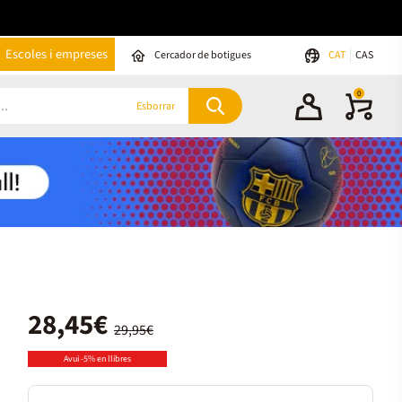
Escoles i empreses
Cercador de botigues
CAT
CAS
0
Esborrar
28,45€
29,95€
Avui -5% en llibres