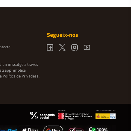
Segueix-nos
ntacte
d’un missatge a través
atsapp, implica
la
Política de Privadesa.
Promou:
Amb el finançament de: