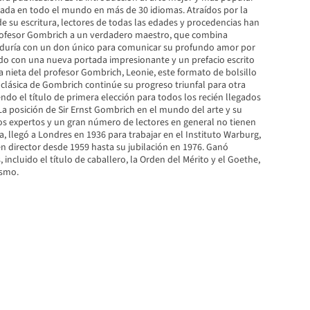
icada en todo el mundo en más de 30 idiomas. Atraídos por la
 de su escritura, lectores de todas las edades y procedencias han
rofesor Gombrich a un verdadero maestro, que combina
iduría con un don único para comunicar su profundo amor por
ado con una nueva portada impresionante y un prefacio escrito
 nieta del profesor Gombrich, Leonie, este formato de bolsillo
clásica de Gombrich continúe su progreso triunfal para otra
endo el título de primera elección para todos los recién llegados
a.La posición de Sir Ernst Gombrich en el mundo del arte y su
os expertos y un gran número de lectores en general no tienen
na, llegó a Londres en 1936 para trabajar en el Instituto Warburg,
n director desde 1959 hasta su jubilación en 1976. Ganó
ncluido el título de caballero, la Orden del Mérito y el Goethe,
asmo.