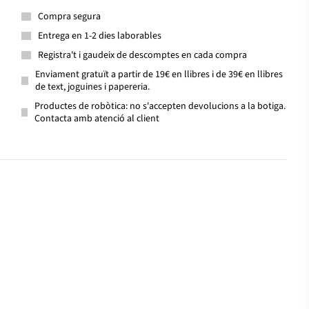
Compra segura
Entrega en 1-2 dies laborables
Registra't i gaudeix de descomptes en cada compra
Enviament gratuït a partir de 19€ en llibres i de 39€ en llibres
de text, joguines i papereria.
Productes de robòtica: no s'accepten devolucions a la botiga.
Contacta amb atenció al client