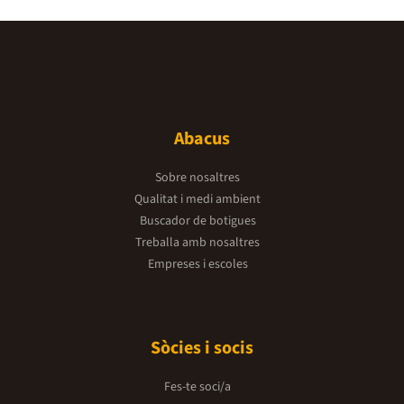
Abacus
Sobre nosaltres
Qualitat i medi ambient
Buscador de botigues
Treballa amb nosaltres
Empreses i escoles
Sòcies i socis
Fes-te soci/a