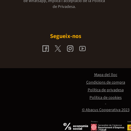
de Whatsapp, implica l'acceptació de la
Política
de Privadesa.
Segueix-nos
Mapa del lloc
Condicions de compra
Política de privadesa
Política de cookies
© Abacus Cooperativa 2023
Promou:
Amb 