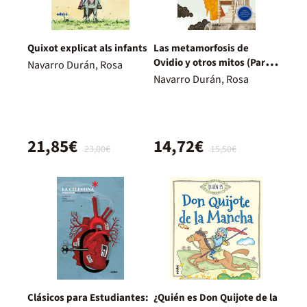
Quixot explicat als infants
Las metamorfosis de
Ovidio y otros mitos (Para
Navarro Durán, Rosa
entender la mitología
Navarro Durán, Rosa
clásica)
21,85€
14,72€
23,00€
15,50€
Clásicos para Estudiantes:
¿Quién es Don Quijote de la