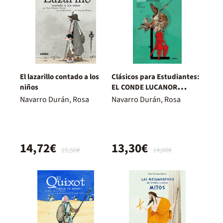
El lazarillo contado a los
Clásicos para Estudiantes:
niños
EL CONDE LUCANOR
(adaptación de Rosa
Navarro Durán, Rosa
Navarro Durán, Rosa
Navarro Durán)
14,72€
13,30€
15,50€
14,00€