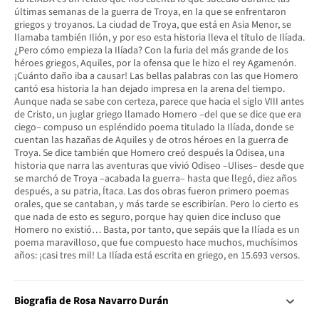
últimas semanas de la guerra de Troya, en la que se enfrentaron
griegos y troyanos. La ciudad de Troya, que está en Asia Menor, se
llamaba también Ilión, y por eso esta historia lleva el título de Ilíada.
¿Pero cómo empieza la Ilíada? Con la furia del más grande de los
héroes griegos, Aquiles, por la ofensa que le hizo el rey Agamenón.
¡Cuánto daño iba a causar! Las bellas palabras con las que Homero
cantó esa historia la han dejado impresa en la arena del tiempo.
Aunque nada se sabe con certeza, parece que hacia el siglo VIII antes
de Cristo, un juglar griego llamado Homero –del que se dice que era
ciego– compuso un espléndido poema titulado la Ilíada, donde se
cuentan las hazañas de Aquiles y de otros héroes en la guerra de
Troya. Se dice también que Homero creó después la Odisea, una
historia que narra las aventuras que vivió Odiseo –Ulises– desde que
se marchó de Troya –acabada la guerra– hasta que llegó, diez años
después, a su patria, Ítaca. Las dos obras fueron primero poemas
orales, que se cantaban, y más tarde se escribirían. Pero lo cierto es
que nada de esto es seguro, porque hay quien dice incluso que
Homero no existió… Basta, por tanto, que sepáis que la Ilíada es un
poema maravilloso, que fue compuesto hace muchos, muchísimos
años: ¡casi tres mil! La Ilíada está escrita en griego, en 15.693 versos.
Biografia de Rosa Navarro Durán