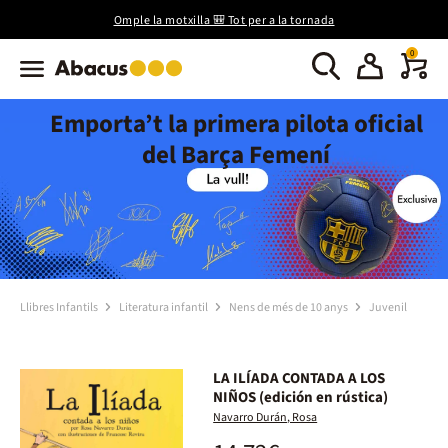
Omple la motxilla 🎒 Tot per a la tornada
0
Emporta’t la primera pilota oficial
del Barça Femení
Llibres Infantils
Literatura infantil
Nens de més de 10 anys
Juvenil
LA ILÍADA CONTADA A LOS
NIÑOS (edición en rústica)
Navarro Durán, Rosa