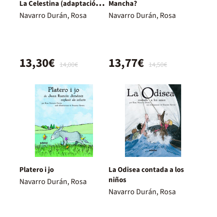
La Celestina (adaptación
Mancha?
de Rosa Navarro Durán)
Navarro Durán, Rosa
Navarro Durán, Rosa
13,30€
13,77€
14,00€
14,50€
Platero i jo
La Odisea contada a los
niños
Navarro Durán, Rosa
Navarro Durán, Rosa