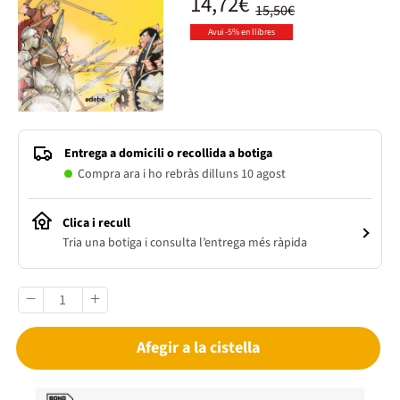
14,72€
15,50€
Avui -5% en llibres
Entrega a domicili o recollida a botiga
Compra ara i ho rebràs dilluns 10 agost
Clica i recull
Tria una botiga i consulta l’entrega més ràpida
Afegir a la cistella