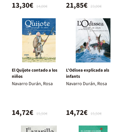
13,30€
21,85€
14,00€
23,00€
El Quijote contado a los
L'Odisea explicada als
niños
infants
Navarro Durán, Rosa
Navarro Durán, Rosa
14,72€
14,72€
15,50€
15,50€