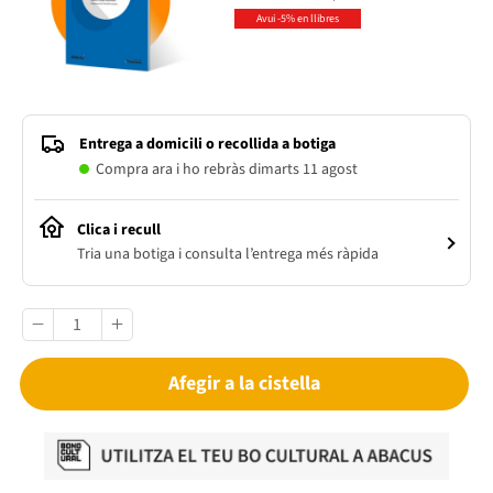
Avui -5% en llibres
Entrega a domicili o recollida a botiga
Compra ara i ho rebràs dimarts 11 agost
Clica i recull
Tria una botiga i consulta l’entrega més ràpida
Afegir a la cistella