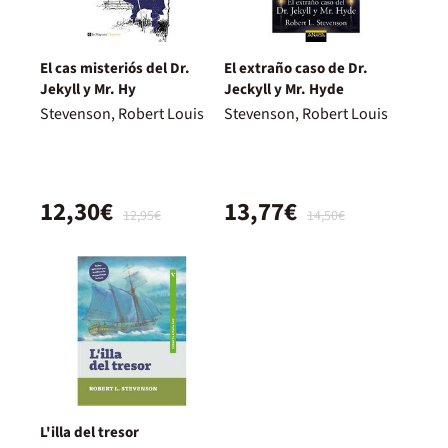
El cas misteriós del Dr.
El extraño caso de Dr.
Jekyll y Mr. Hy
Jeckyll y Mr. Hyde
Stevenson, Robert Louis
Stevenson, Robert Louis
12,30€
13,77€
12,95€
14,50€
L'illa del tresor