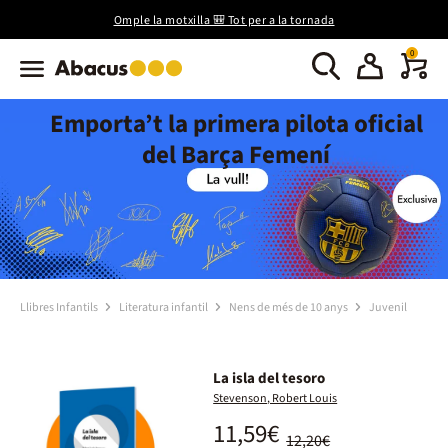
Omple la motxilla 🎒 Tot per a la tornada
0
Emporta’t la primera pilota oficial
del Barça Femení
Llibres Infantils
Literatura infantil
Nens de més de 10 anys
Juvenil
La isla del tesoro
Stevenson, Robert Louis
11,59€
12,20€