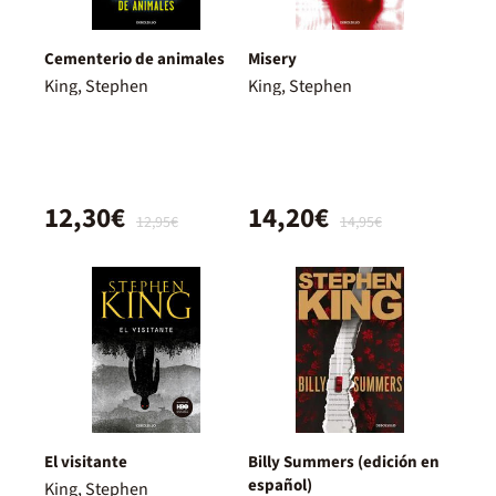
Cementerio de animales
Misery
King, Stephen
King, Stephen
12,30€
14,20€
12,95€
14,95€
El visitante
Billy Summers (edición en
español)
King, Stephen