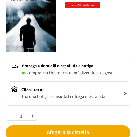
Avui -5% en llibres
Entrega a domicili o recollida a botiga
Compra ara i ho rebràs demà divendres 7 agost
Clica i recull
Tria una botiga i consulta l’entrega més ràpida
Afegir a la cistella