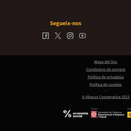
Segueix-nos
Mapa del lloc
Condicions de compra
Política de privadesa
Política de cookies
© Abacus Cooperativa 2023
Promou:
Amb 