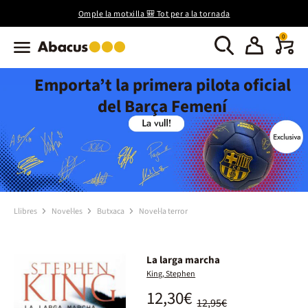
Omple la motxilla 🎒 Tot per a la tornada
0
Emporta’t la primera pilota oficial
del Barça Femení
Llibres
Novel·les
Butxaca
Novel·la terror
La larga marcha
King, Stephen
12,30€
12,95€