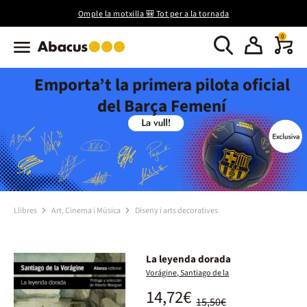
Omple la motxilla 🎒 Tot per a la tornada
0
Emporta’t la primera pilota oficial
del Barça Femení
Llibres
Art, Cinema i Música
Diseny i arts decoratives
La leyenda dorada
Vorágine, Santiago de la
14,72€
15,50€