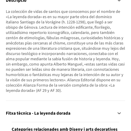
Descripció
La colección de vidas de santos que conocemos por el nombre de
«La leyenda dorada» es en su mayor parte obra del dominico
italiano Santiago de la Vorágine (h. 1228-1298), que llegó a ser
obispo de Génova. Lectura de intención edificante, florilegio,
utilizadísimo repertorio iconográfico, calendario, pero también
centón de etimologías, fábulas milagrosas, curiosidades históricas y
anécdotas pías cercanas al chisme, constituye una de las más claras
expresiones de una literatura cristiana que, situándose muy lejos del
discurso teológico e incorporando narraciones, conectaba con el
alma popular mediante la sabia fusión de historia y leyenda. Hoy,
sin embargo, como apunta Alberto Manguel, «estas santas vidas casi
no pueden ser leídas sino de manera literaria, con connotaciones
humorísticas o fantásticas muy lejanas de la intención de su autor y
la visión de sus primeros lectores». Alianza Editorial dispone en su
colección Alianza Forma de la versión completa de la obra: «La
leyenda dorada» (AF 29 y AF 30).
Fitxa tècnica - La leyenda dorada
Categories relacionades amb Diseny i arts decoratives