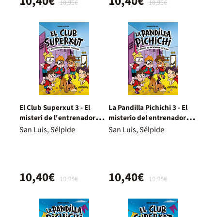
10,40€
10,40€
10,95€
10,95€
El Club Superxut 3 - El
La Pandilla Pichichi 3 - El
misteri de l'entrenador
misterio del entrenador
fantasma
fantasma
San Luis, Sélpide
San Luis, Sélpide
10,40€
10,40€
10,95€
10,95€