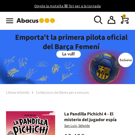
Omple la motxilla 🎒 Tot per a la tornada
0
Emporta’t la primera pilota oficial
del Barça Femení
Llibres Infantils
Col·leccions de llibres per a nens/es
La Pandilla Pichichi 4 - El
misterio del jugador espía
San Luis, Sélpide