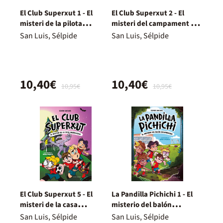
El Club Superxut 1 - El
El Club Superxut 2 - El
misteri de la pilota
misteri del campament de
desapareguda
futbol
San Luis, Sélpide
San Luis, Sélpide
10,40€
10,40€
10,95€
10,95€
El Club Superxut 5 - El
La Pandilla Pichichi 1 - El
misteri de la casa
misterio del balón
embruixada
desaparecido
San Luis, Sélpide
San Luis, Sélpide