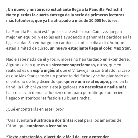
¡Un nuevo y misterioso estudiante llega a la Pandilla Pichichi!
No te pierdas la cuarta entrega de la serie de primeras lecturas
más futbolera, que ya ha atrapado a más de 10.000 lectores.
La Pandilla Pichichi está que se sale este curso. Cada vez juegan
mejor en equipo, y eso les está ayudando a ganar más partidos en la
liga escolar. Sin embargo, un cambio sacude su día a día. Aunque
están a mitad de curso,
un nuevo estudiante llega al cole: Max Star.
Nadie sabe nada de él y los rumores no han tardado en extenderse.
Algunos dicen que es un
streamer superfamoso,
otros, que en
realidad es un
espía
inglés
al que el Villavieja ha contratado. El caso
es que Max Star es todo un portento del fútbol y se ha plantado en
el entreno de hoy diciendo que
quiere unirse al equipo
, pero en la
Pandilla Pichichi ya son siete jugadores:
no necesitan a nadie más
.
Las cosas van demasiado bien como para permitir que un recién
llegado misterioso les fastidie su buena racha.
¿Qué encontrarás en este libro?
*Una aventura
ilustrada a dos tintas
ideal para los amantes del
fútbol que
empiezan a leer solos
.
*Texto entretenido, divertido y fácil de leer y entender
.