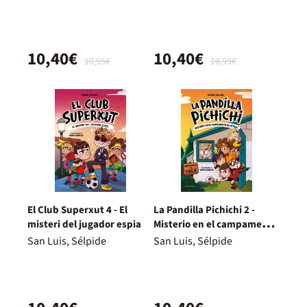
10,40€
10,40€
10,95€
10,95€
El Club Superxut 4 - El
La Pandilla Pichichi 2 -
misteri del jugador espia
Misterio en el campamento
de fútbol
San Luis, Sélpide
San Luis, Sélpide