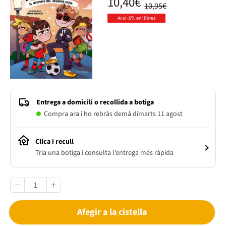
10,40€
10,95€
Avui -5% en llibres
Entrega a domicili o recollida a botiga
Compra ara i ho rebràs demà dimarts 11 agost
Clica i recull
Tria una botiga i consulta l’entrega més ràpida
Afegir a la cistella