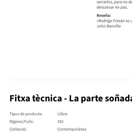
cerrarlos, para no d
descansar en paz.
Reseña:
«Rodrigo Fresán es u
John Banville
Fitxa tècnica - La parte soñad
Tipus de producte:
Llibre
Pàgines/Fulls:
592
Col·lecció:
Contemporánea