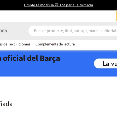
Omple la motxilla 🎒 Tot per a la tornada
nes
es de Text i Idiomes
Complements de lectura
 oficial del Barça
oñada