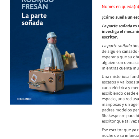
Només en queda(n
¿Cómo sueña un esc
La parte soñada
es 
investiga el mecani
escritor.
La parte soñada
busc
de alguien cansado 
esperar a que su obr
alguien con demasiad
mientras cuenta mu
Una misteriosa fund
escasos y valiosos s
cuna eléctrica y mer
escribiendo desde e
espacio, una reclusa
mariposas y un agent
padres modelos pero
Shakespeare para hij
escritor que tal vez 
Ese escritor que ya 
noche de su infancia