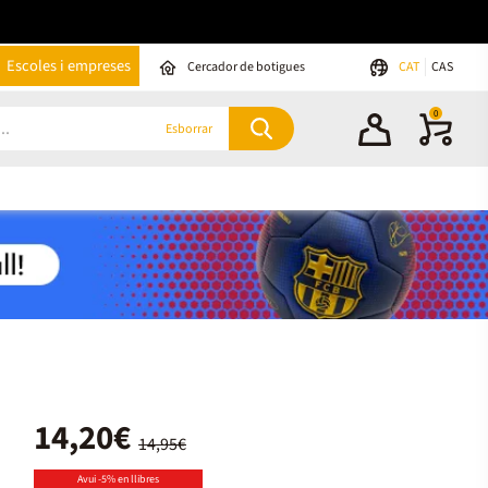
Escoles i empreses
Cercador de botigues
CAT
CAS
0
Esborrar
14,20€
14,95€
Avui -5% en llibres