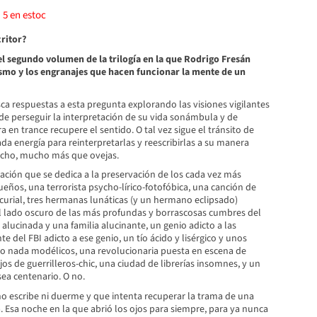
)
5
en estoc
ritor?
el segundo volumen de la trilogía en la que Rodrigo Fresán
smo y los engranajes que hacen funcionar la mente de un
a respuestas a esta pregunta explorando las visiones vigilantes
de perseguir la interpretación de su vida sonámbula y de
a en trance recupere el sentido. O tal vez sigue el tránsito de
a energía para reinterpretarlas y reescribirlas a su manera
cho, mucho más que ovejas.
ación que se dedica a la preservación de los cada vez más
ueños, una terrorista psycho-lírico-fotofóbica, una canción de
curial, tres hermanas lunáticas (y un hermano eclipsado)
l lado oscuro de las más profundas y borrascosas cumbres del
 alucinada y una familia alucinante, un genio adicto a las
e del FBI adicto a ese genio, un tío ácido y lisérgico y unos
 nada modélicos, una revolucionaria puesta en escena de
os de guerrilleros-chic, una ciudad de librerías insomnes, y un
sea centenario. O no.
no escribe ni duerme y que intenta recuperar la trama de una
. Esa noche en la que abrió los ojos para siempre, para ya nunca