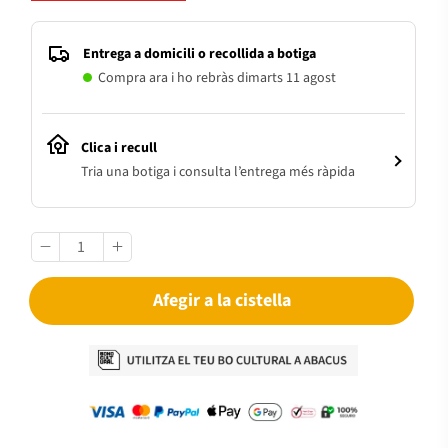
Entrega a domicili o recollida a botiga
Compra ara i ho rebràs dimarts 11 agost
Clica i recull
Tria una botiga i consulta l’entrega més ràpida
Afegir a la cistella