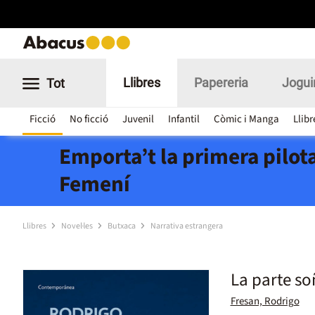
Llibres
Papereria
Jogui
Tot
Ficció
No ficció
Juvenil
Infantil
Còmic i Manga
Llibr
Emporta’t la primera pilota
Femení
Llibres
Novel·les
Butxaca
Narrativa estrangera
La parte s
Fresan, Rodrigo