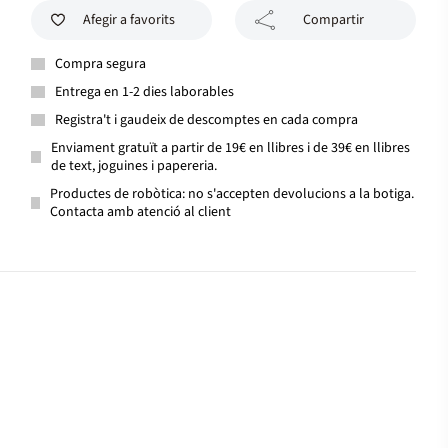
Afegir a favorits
Compartir
Compra segura
Entrega en 1-2 dies laborables
Registra't i gaudeix de descomptes en cada compra
Enviament gratuït a partir de 19€ en llibres i de 39€ en llibres
de text, joguines i papereria.
Productes de robòtica: no s'accepten devolucions a la botiga.
Contacta amb atenció al client