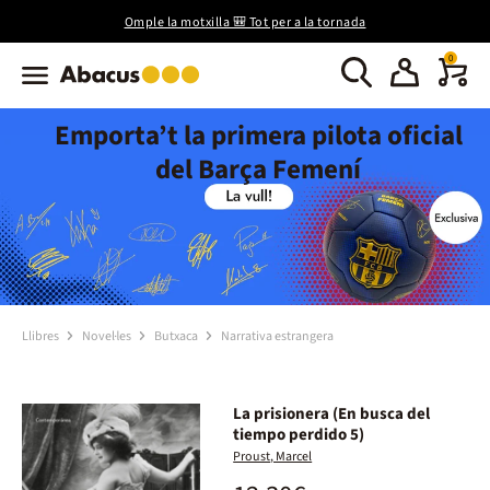
Omple la motxilla 🎒 Tot per a la tornada
0
Emporta’t la primera pilota oficial
del Barça Femení
Llibres
Novel·les
Butxaca
Narrativa estrangera
La prisionera (En busca del
tiempo perdido 5)
Proust, Marcel