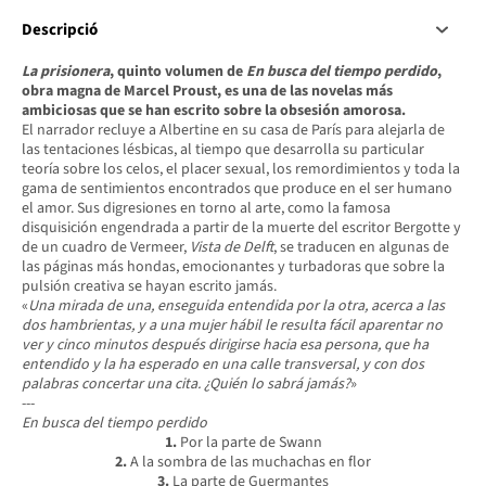
Descripció
La prisionera
, quinto volumen de
En busca del tiempo perdido
,
obra magna de Marcel Proust, es una de las novelas más
ambiciosas que se han escrito sobre la obsesión amorosa.
El narrador recluye a Albertine en su casa de París para alejarla de
las tentaciones lésbicas, al tiempo que desarrolla su particular
teoría sobre los celos, el placer sexual, los remordimientos y toda la
gama de sentimientos encontrados que produce en el ser humano
el amor. Sus digresiones en torno al arte, como la famosa
disquisición engendrada a partir de la muerte del escritor Bergotte y
de un cuadro de Vermeer,
Vista de Delft
, se traducen en algunas de
las páginas más hondas, emocionantes y turbadoras que sobre la
pulsión creativa se hayan escrito jamás.
«
Una mirada de una, enseguida entendida por la otra, acerca a las
dos hambrientas, y a una mujer hábil le resulta fácil aparentar no
ver y cinco minutos después dirigirse hacia esa persona, que ha
entendido y la ha esperado en una calle transversal, y con dos
palabras concertar una cita. ¿Quién lo sabrá jamás?
»
---
En busca del tiempo perdido
1.
Por la parte de Swann
2.
A la sombra de las muchachas en flor
3.
La parte de Guermantes