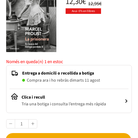
12,30€
12,95€
Avui -5% en llibres
Només en queda(n)
1
en estoc
Entrega a domicili o recollida a botiga
Compra ara i ho rebràs dimarts 11 agost
Clica i recull
Tria una botiga i consulta l’entrega més ràpida