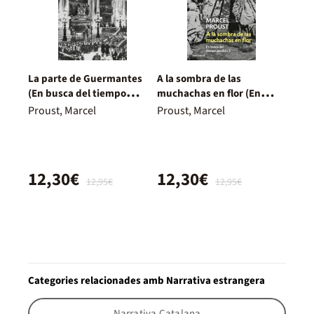
La parte de Guermantes
A la sombra de las
(En busca del tiempo
muchachas en flor (En
perdido 3)
busca del tiempo perdido
Proust, Marcel
Proust, Marcel
2)
12,30€
12,30€
12,95€
12,95€
Categories relacionades amb Narrativa estrangera
Narrativa Catalana