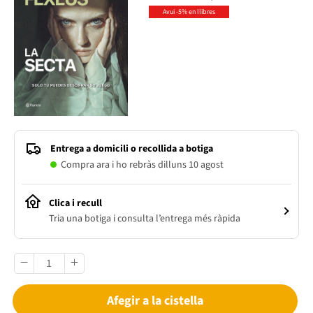
Avui -5% en llibres
Entrega a domicili o recollida a botiga
Compra ara i ho rebràs dilluns 10 agost
Clica i recull
Tria una botiga i consulta l’entrega més ràpida
Afegir a la cistella