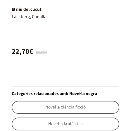
El niu del cucut
Läckberg, Camilla
22,70€
23,90€
Categories relacionades amb Novel·la negra
Novel·la ciència ficció
Novel·la fantàstica