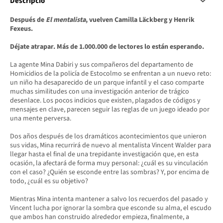
Descripció
Después de
El mentalista
, vuelven Camilla Läckberg y Henrik
Fexeus.
Déjate atrapar.
Más de 1.000.000 de lectores lo están esperando.
La agente Mina Dabiri y sus compañeros del departamento de
Homicidios de la policía de Estocolmo se enfrentan a un nuevo reto:
un niño ha desaparecido de un parque infantil y el caso comparte
muchas similitudes con una investigación anterior de trágico
desenlace. Los pocos indicios que existen, plagados de códigos y
mensajes en clave, parecen seguir las reglas de un juego ideado por
una mente perversa.
Dos años después de los dramáticos acontecimientos que unieron
sus vidas, Mina recurrirá de nuevo al mentalista Vincent Walder para
llegar hasta el final de una trepidante investigación que, en esta
ocasión, la afectará de forma muy personal: ¿cuál es su vinculación
con el caso? ¿Quién se esconde entre las sombras? Y, por encima de
todo, ¿cuál es su objetivo?
Mientras Mina intenta mantener a salvo los recuerdos del pasado y
Vincent lucha por ignorar la sombra que esconde su alma, el escudo
que ambos han construido alrededor empieza, finalmente, a