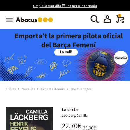
Omple la motxilla 🎒 Tot per a la tornada
0
Emporta’t la primera pilota oficial
del Barça Femení
Llibres
Novel·les
Gèneres literaris
Novel·la negra
La secta
Läckberg, Camilla
22,70€
23,90€