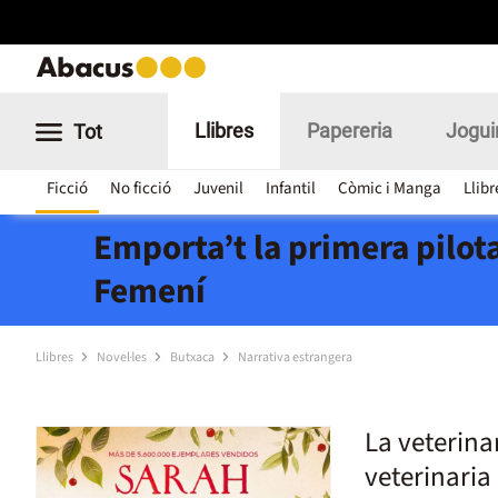
Llibres
Papereria
Jogui
Tot
Ficció
No ficció
Juvenil
Infantil
Còmic i Manga
Llibr
Emporta’t la primera pilota
Femení
Llibres
Novel·les
Butxaca
Narrativa estrangera
La veterina
veterinaria 