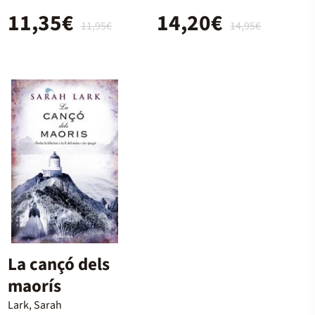
11,35€
14,20€
11,95€
14,95€
La cançó dels
maorís
Lark, Sarah