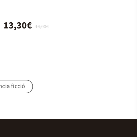
13,30€
14,00€
ncia ficció