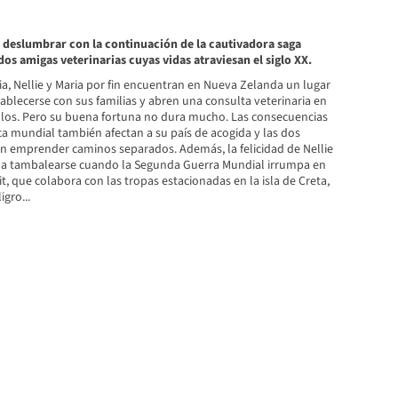
 deslumbrar con la continuación de la cautivadora saga
os amigas veterinarias cuyas vidas atraviesan el siglo XX.
a, Nellie y Maria por fin encuentran en Nueva Zelanda un lugar
ablecerse con sus familias y abren una consulta veterinaria en
llos. Pero su buena fortuna no dura mucho. Las consecuencias
ca mundial también afectan a su país de acogida y las dos
 emprender caminos separados. Además, la felicidad de Nellie
 a tambalearse cuando la Segunda Guerra Mundial irrumpa en
rit, que colabora con las tropas estacionadas en la isla de Creta,
gro...