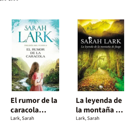
El rumor de la
La leyenda de
caracola
la montaña de
(Trilogía del
fuego (Trilogía
Lark, Sarah
Lark, Sarah
Fuego 2)
del Fuego 3)