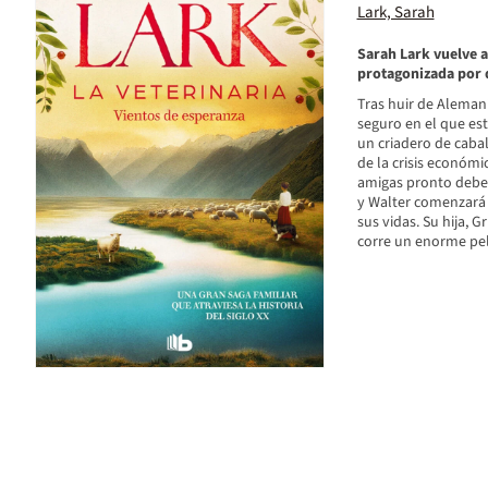
Lark, Sarah
Sarah Lark vuelve a
protagonizada por d
Tras huir de Alemani
seguro en el que est
un criadero de caba
de la crisis económi
amigas pronto deben
y Walter comenzará
sus vidas. Su hija, G
corre un enorme peli