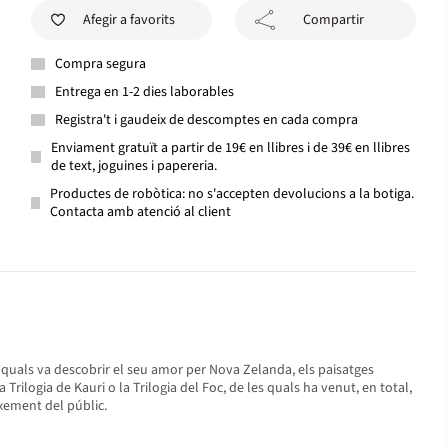
Afegir a favorits
Compartir
Compra segura
Entrega en 1-2 dies laborables
Registra't i gaudeix de descomptes en cada compra
Enviament gratuït a partir de 19€ en llibres i de 39€ en llibres
de text, joguines i papereria.
Productes de robòtica: no s'accepten devolucions a la botiga.
Contacta amb atenció al client
 quals va descobrir el seu amor per Nova Zelanda, els paisatges
rilogia de Kauri o la Trilogia del Foc, de les quals ha venut, en total,
xement del públic.