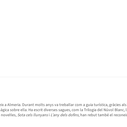
 a Almeria. Durant molts anys va treballar com a guia turística, gràcies als
 sobre ella. Ha escrit diverses sagues, com la Trilogia del Núvol Blanc, la T
 novel·les,
Sota cels llunyans
i
L'any dels dofins
, han rebut també el reconei