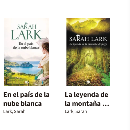
En el país de la
La leyenda de
nube blanca
la montaña de
fuego
Lark, Sarah
Lark, Sarah