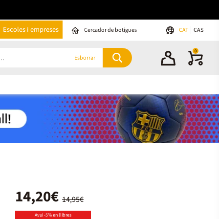
Escoles i empreses
Cercador de botigues
CAT
CAS
0
Esborrar
14,20€
14,95€
Avui -5% en llibres