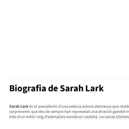
Biografia de Sarah Lark
Sarah Lark
és el pseudònim d'una exitosa autora alemanya que resideix
sorprenents que des de sempre han represetat una atracció gairebé màgica
més d'un milió i mig d'exemplars només en castellà. Les seves últimes