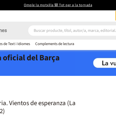
Omple la motxilla 🎒 Tot per a la tornada
nes
es de Text i Idiomes
Complements de lectura
 oficial del Barça
ria. Vientos de esperanza (La
2)