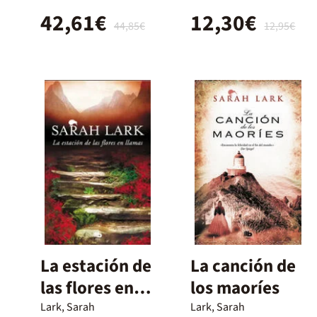
42,61€
12,30€
44,85€
12,95€
La estación de
La canción de
las flores en
los maoríes
llamas
Lark, Sarah
Lark, Sarah