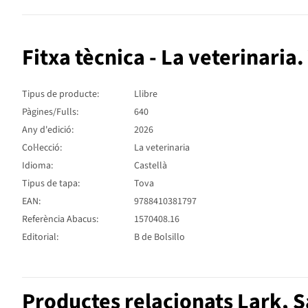
Fitxa tècnica - La veterinaria
Tipus de producte:
Llibre
Pàgines/Fulls:
640
Any d'edició:
2026
Col·lecció:
La veterinaria
Idioma:
Castellà
Tipus de tapa:
Tova
EAN:
9788410381797
Referència Abacus:
1570408.16
Editorial:
B de Bolsillo
Productes relacionats Lark, 