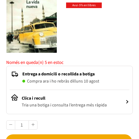
Avui -5% en llibres
Només en queda(n)
5
en estoc
Entrega a domicili o recollida a botiga
Compra ara i ho rebràs dilluns 10 agost
Clica i recull
Tria una botiga i consulta l’entrega més ràpida