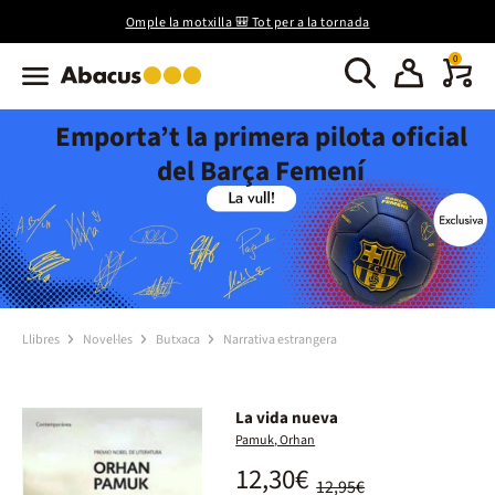
Omple la motxilla 🎒 Tot per a la tornada
0
Emporta’t la primera pilota oficial
del Barça Femení
Llibres
Novel·les
Butxaca
Narrativa estrangera
La vida nueva
Pamuk, Orhan
12,30€
12,95€