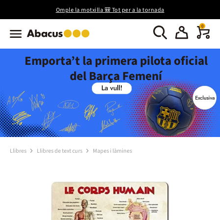
Omple la motxilla 🎒 Tot per a la tornada
0
Emporta’t la primera pilota oficial
del Barça Femení
Llibres
Llibres de text curs
Mapes i làmines