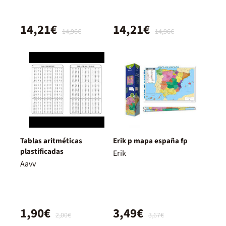
14,21€
14,21€
14,96€
14,96€
Tablas aritméticas
Erik p mapa españa fp
plastificadas
Erik
Aavv
1,90€
3,49€
2,00€
3,67€