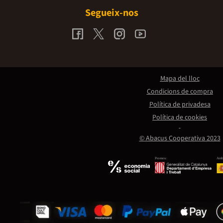
Segueix-nos
Mapa del lloc
Condicions de compra
Política de privadesa
Política de cookies
© Abacus Cooperativa 2023
Promou:
Amb 