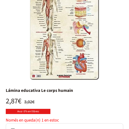
Lámina educativa Le corps humain
2,87€
3,02€
Avui -5% en llibres
Només en queda(n)
1
en estoc