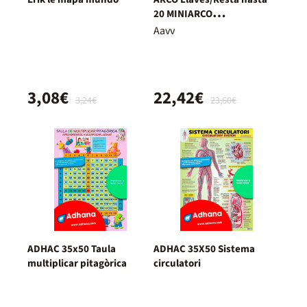
20 MINIARCO
8413237000026
Aavv
3,08€
22,42€
3,24€
23,60€
ADHAC 35x50 Taula
ADHAC 35X50 Sistema
multiplicar pitagòrica
circulatori