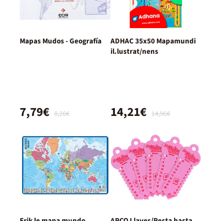
Mapas Mudos - Geografía
ADHAC 35x50 Mapamundi
il.lustrat/nens
7,79€
14,21€
8,20€
14,96€
Erik le mapa mundo
ARCO Llaves/Resta hasta