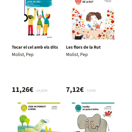
Tocar el cel amb els dits
Les flors de la Rut
Molist, Pep
Molist, Pep
11,26€
7,12€
11,85€
7,50€