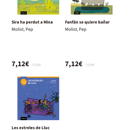
Sira ha perdut a Mina
Fanfán se quiere bañar
Molist, Pep
Molist, Pep
7,12€
7,12€
7,50€
7,50€
Les estreles de Lluc