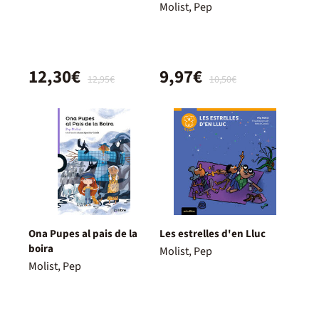
Molist, Pep
12,30€
9,97€
12,95€
10,50€
Ona Pupes al pais de la
Les estrelles d'en Lluc
boira
Molist, Pep
Molist, Pep