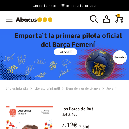
Omple la motxilla 🎒 Tot per a la tornada
0
Emporta’t la primera pilota oficial
del Barça Femení
Llibres Infantils
Literatura infantil
Nens de més de 10 anys
Juvenil
Las flores de Rut
Molist, Pep
7,12€
7,50€