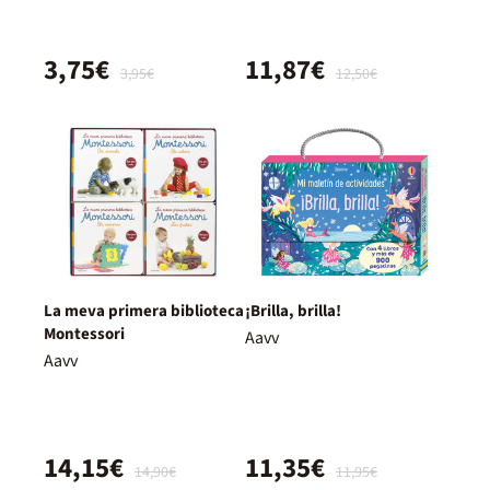
3,75€
11,87€
3,95€
12,50€
La meva primera biblioteca
¡Brilla, brilla!
Montessori
Aavv
Aavv
14,15€
11,35€
14,90€
11,95€