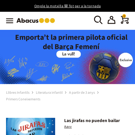
Omple la motxilla 🎒 Tot per a la tornada
0
Emporta’t la primera pilota oficial
del Barça Femení
Llibres Infantils
Literatura infantil
A partir de 3 anys
Primers Coneixements
Las jirafas no pueden bailar
Aavv