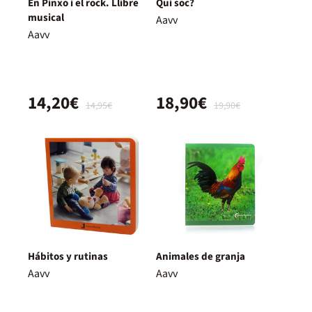
En Pinxo i el rock. Llibre
Qui soc?
musical
Aavv
Aavv
14,20€
18,90€
14,95€
19,90€
Hábitos y rutinas
Animales de granja
Aavv
Aavv