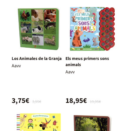
Los Animales de la Granja
Els meus primers sons
animals
Aavv
Aavv
3,75€
18,95€
3,95€
19,95€