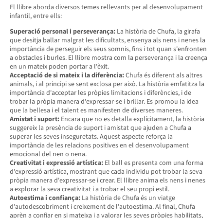
El llibre aborda diversos temes rellevants per al desenvolupament
infantil, entre ells:
Superació personal i perseverança:
La història de Chufa, la girafa
que desitja ballar malgrat les dificultats, ensenya als nens i nenes la
importància de perseguir els seus somnis, fins i tot quan s'enfronten
a obstacles i burles. El llibre mostra com la perseverança i la creença
en un mateix poden portar a l'èxit.
Acceptació de si mateix i la diferència:
Chufa és diferent als altres
animals, i al principi se sent exclosa per això. La història emfatitza la
importància d'acceptar les pròpies limitacions i diferències, i de
trobar la pròpia manera d'expressar-se i brillar. Es promou la idea
que la bellesa i el talent es manifesten de diverses maneres.
Amistat i suport:
Encara que no es detalla explícitament, la història
suggereix la presència de suport i amistat que ajuden a Chufa a
superar les seves inseguretats. Aquest aspecte reforça la
importància de les relacions positives en el desenvolupament
emocional del nen o nena.
Creativitat i expressió artística:
El ball es presenta com una forma
d'expressió artística, mostrant que cada individu pot trobar la seva
pròpia manera d'expressar-se i crear. El llibre anima els nens i nenes
a explorar la seva creativitat i a trobar el seu propi estil.
Autoestima i confiança:
La història de Chufa és un viatge
d'autodescobriment i creixement de l'autoestima. Al final, Chufa
aprèn a confiar en si mateixa i a valorar les seves pròpies habilitats,