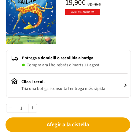
19,90€
20,95€
Avui -5% en llibres
Entrega a domicili o recollida a botiga
Compra ara i ho rebràs dimarts 11 agost
Clica i recull
Tria una botiga i consulta l’entrega més ràpida
Afegir a la cistella