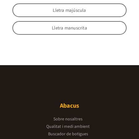
Lletra majúscula
Lletra manuscrita
Abacus
Sobre nosaltres
Qualitat i medi ambient
Buscador de botigues