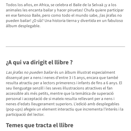
Todos los años, en Africa, se celebra el Baile de la Selvaà ¡y a los
animales les encanta bailar y hacer piruetas! Chufa quiere participar
en ese famoso Baile, pero como todo el mundo sabe, ¡las jirafas no
pueden bailar! ¿O síà? Una historia tierna y divertida en un fabuloso
álbum desplegable.
¿A qui va dirigit el llibre
?
Las jirafas no pueden bailar
és un àlbum il·lustrat especialment
dissenyat per a nens i nenes d'entre 3 i 5 anys, encara que també
resulta atractiu per a lectors primerencs i infants de fins a 6 anys. El
seu llenguatge senzill i les seves il·lustracions atractives el fan
accessible als més petits, mentre que la temàtica de superació
personal i acceptació de si mateix resulta rellevant per a nens i
nenes d'edats lleugerament superiors. L'edició amb desplegables
(pop-ups) afegeix un element interactiu que incrementa l'interès i la
participació del lector.
Temes que tracta el llibre