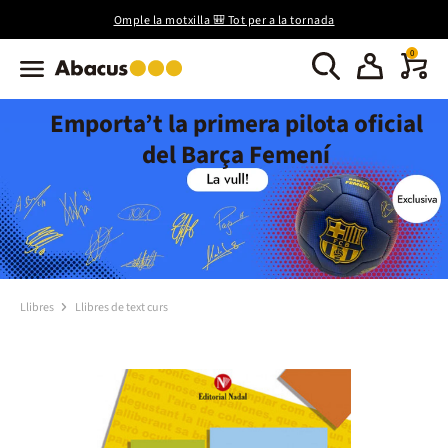
Omple la motxilla 🎒 Tot per a la tornada
0
Emporta’t la primera pilota oficial
del Barça Femení
Llibres
Llibres de text curs