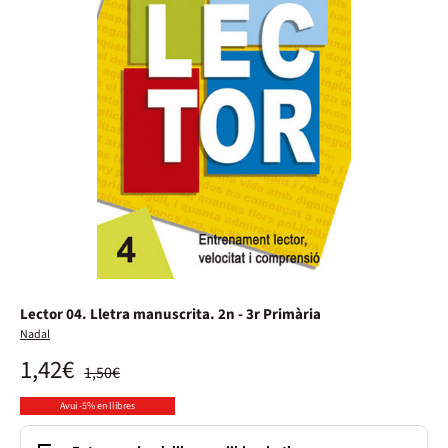
Lector 04. Lletra manuscrita. 2n - 3r Primària
Nadal
1,42€
1,50€
Avui -5% en llibres