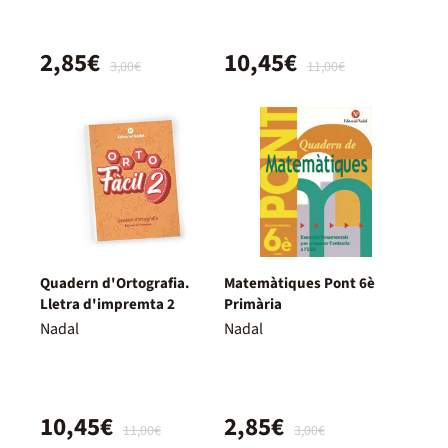
2,85€
10,45€
3,00€
11,00€
Quadern d'Ortografia.
Matemàtiques Pont 6è
Lletra d'impremta 2
Primària
Nadal
Nadal
10,45€
2,85€
11,00€
3,00€