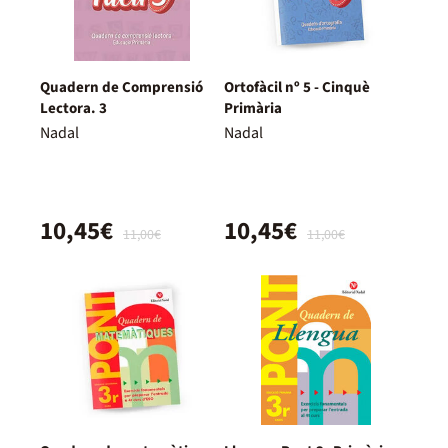
Quadern de Comprensió
Ortofàcil nº 5 - Cinquè
Lectora. 3
Primària
Nadal
Nadal
10,45€
10,45€
11,00€
11,00€