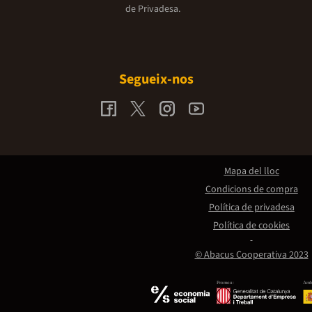
de Privadesa.
Segueix-nos
Mapa del lloc
Condicions de compra
Política de privadesa
Política de cookies
© Abacus Cooperativa 2023
Promou:
Amb 