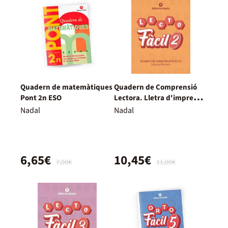
Quadern de matemàtiques
Quadern de Comprensió
Pont 2n ESO
Lectora. Lletra d'impremta
2
Nadal
Nadal
6,65€
10,45€
7,00€
11,00€