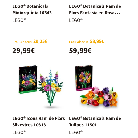
LEGO® Botanicals
LEGO® Botanicals Ram de
Miniorquídia 10343
Flors Fantasia en Rosa
10342
LEGO®
LEGO®
29,25€
58,95€
Preu Abacus
Preu Abacus
29,99€
59,99€
LEGO® Icons Ram de Flors
LEGO® Botanicals Ram de
Silvestres 10313
Tulipes 11501
LEGO®
LEGO®