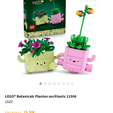
1
2
3
4
5
6
7
8
LEGO® Botanicals Plantes oscil·lants 11506
LEGO®
19,50€
Preu Abacus