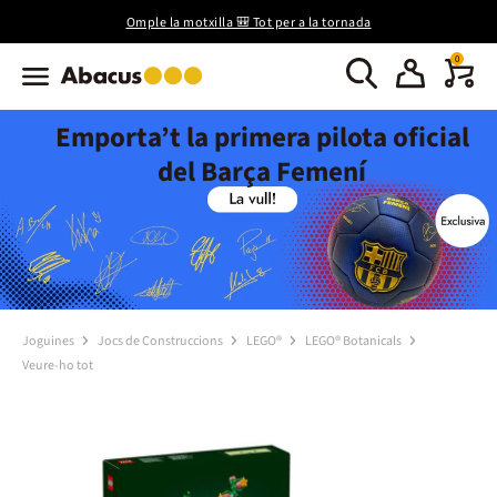
Omple la motxilla 🎒 Tot per a la tornada
0
Emporta’t la primera pilota oficial
del Barça Femení
Joguines
Jocs de Construccions
LEGO®
LEGO® Botanicals
Veure-ho tot