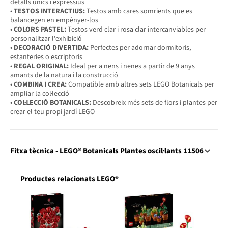
detalls únics i expressius
•
TESTOS INTERACTIUS:
Testos amb cares somrients que es
balancegen en empènyer-los
•
COLORS PASTEL:
Testos verd clar i rosa clar intercanviables per
personalitzar l'exhibició
•
DECORACIÓ DIVERTIDA:
Perfectes per adornar dormitoris,
estanteries o escriptoris
•
REGAL ORIGINAL:
Ideal per a nens i nenes a partir de 9 anys
amants de la natura i la construcció
•
COMBINA I CREA:
Compatible amb altres sets LEGO Botanicals per
ampliar la col·lecció
•
COL·LECCIÓ BOTANICALS:
Descobreix més sets de flors i plantes per
crear el teu propi jardí LEGO
Fitxa tècnica - LEGO® Botanicals Plantes oscil·lants 11506
Productes relacionats LEGO®