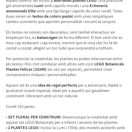
Aquest divertit set inclou
2 adorables plantes LEGO
: una planta de
gel anomenada
Lumi
amb capolls morats i una
Echeveria
anomenada Ellie
amb una tija llarga i capolls de color corall. Totes
dues venen en
testos de colors pastel
amb unes simpàtiques
caretes somrients que aporten personalitat i encant al conjunt.
Els testos no només són decoratius, sinó també interactius: en
empènyer-los, es
balancegen
de forma diferent. El test verd clar es
mou cap endavant i cap enrere, mentre que el rosa clar ho fa de
costat a costat, afegint un toc lúdic que sorprendrà a tothom.
Per potenciar la creativitat, les plantes es poden intercanviar entre
els testos i fins i tot combinar amb altres sets com
LEGO Botanicals
Plantes Felices (10349)
(es ven per separat), permetent crear
composicions úniques i personalitzades.
Aquest set és una
idea de regal perfecta
per a aniversaris, Nadal o
qualsevol ocasió especial, ideal per a aquells qui gaudeixen
construint i decorant amb un toc natural.
Conté 253 peces.
•
SET FLORAL PER CONSTRUIR:
Desenvolupa la creativitat amb
aquest set LEGO Botanicals per a infants i amants de les plantes
•
2 PLANTES LEGO:
Inclou la Lumi i l'Ellie, dos models acolorits amb