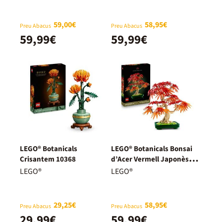
59,00€
58,95€
Preu Abacus
Preu Abacus
59,99€
59,99€
LEGO® Botanicals
LEGO® Botanicals Bonsai
Crisantem 10368
d’Acer Vermell Japonès
10348
LEGO®
LEGO®
29,25€
58,95€
Preu Abacus
Preu Abacus
29,99€
59,99€