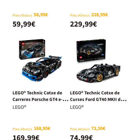
58,95€
228,95€
Preu Abacus
Preu Abacus
59,99€
229,99€
LEGO® Technic Cotxe de
LEGO® Technic Cotxe de
Carreres Porsche GT4 e-
Curses Ford GT40 MKII de
Performance 42176
1966 42223
LEGO®
LEGO®
168,95€
73,50€
Preu Abacus
Preu Abacus
169,99€
74,99€