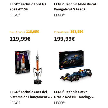
LEGO® Technic Ford GT
LEGO® Technic Moto Ducati
2022 42154
Panigale V4 S 42202
LEGO®
LEGO®
118,95€
198,95€
Preu Abacus
Preu Abacus
119,99€
199,99€
LEGO® Technic Coet del
LEGO® Technic Cotxe
Sistema de Llançament
Oracle Red Bull Racing
Espacial NASA Artemis
RB20 F1 42206
LEGO®
LEGO®
42221