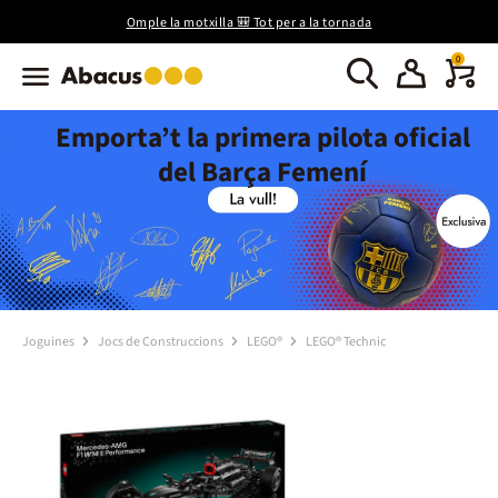
Omple la motxilla 🎒 Tot per a la tornada
0
Emporta’t la primera pilota oficial
del Barça Femení
Joguines
Jocs de Construccions
LEGO®
LEGO® Technic