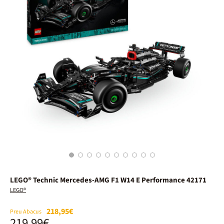
1
2
3
4
5
6
7
8
9
10
LEGO® Technic Mercedes-AMG F1 W14 E Performance 42171
LEGO®
218,95€
Preu Abacus
219,99€