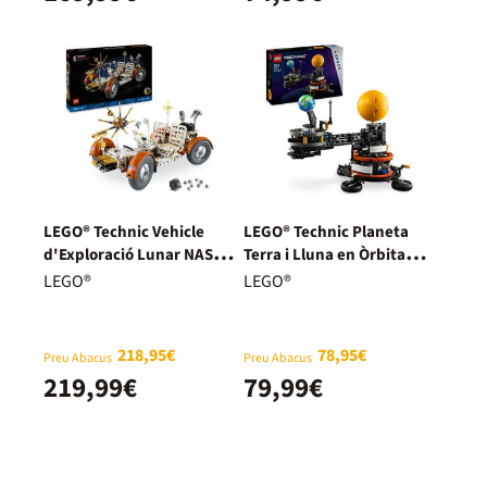
LEGO® Technic Vehicle
LEGO® Technic Planeta
d'Exploració Lunar NASA
Terra i Lluna en Òrbita
Apollo 42182
42179
LEGO®
LEGO®
218,95€
78,95€
Preu Abacus
Preu Abacus
219,99€
79,99€