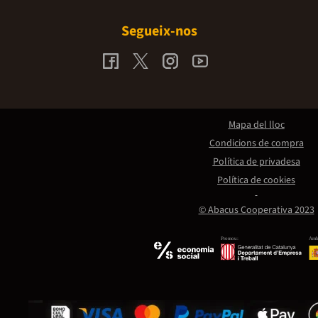
Segueix-nos
Mapa del lloc
Condicions de compra
Política de privadesa
Política de cookies
© Abacus Cooperativa 2023
Promou:
Amb 