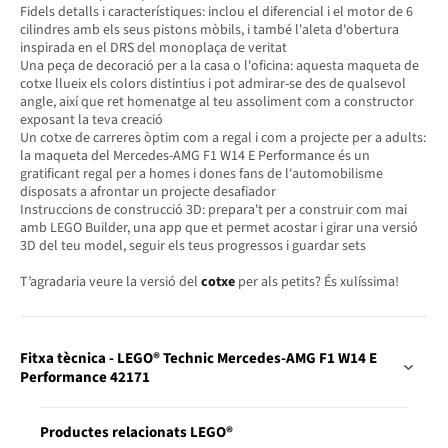
Fidels detalls i característiques: inclou el diferencial i el motor de 6
cilindres amb els seus pistons mòbils, i també l'aleta d'obertura
inspirada en el DRS del monoplaça de veritat
Una peça de decoració per a la casa o l'oficina: aquesta maqueta de
cotxe llueix els colors distintius i pot admirar-se des de qualsevol
angle, així que ret homenatge al teu assoliment com a constructor
exposant la teva creació
Un cotxe de carreres òptim com a regal i com a projecte per a adults:
la maqueta del Mercedes-AMG F1 W14 E Performance és un
gratificant regal per a homes i dones fans de l'automobilisme
disposats a afrontar un projecte desafiador
Instruccions de construcció 3D: prepara't per a construir com mai
amb LEGO Builder, una app que et permet acostar i girar una versió
3D del teu model, seguir els teus progressos i guardar sets
T’agradaria veure la versió del
cotxe
per als petits? És xulíssima!
Fitxa tècnica - LEGO® Technic Mercedes-AMG F1 W14 E
Performance 42171
Productes relacionats LEGO®