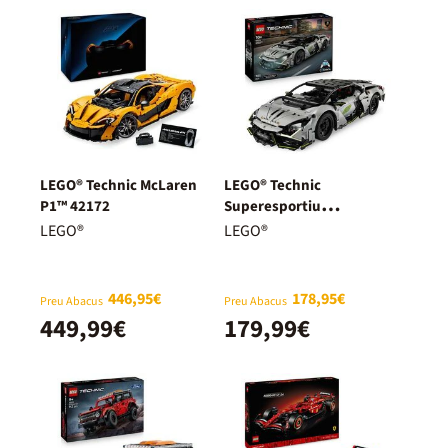
LEGO® Technic McLaren
LEGO® Technic
P1™ 42172
Superesportiu
Lamborghini Revuelto
LEGO®
LEGO®
42214
446,95€
178,95€
Preu Abacus
Preu Abacus
449,99€
179,99€