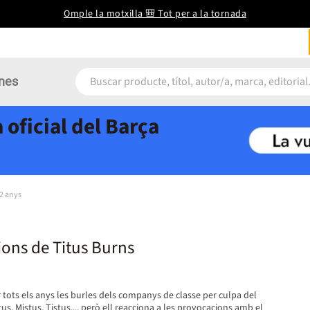
Omple la motxilla 🎒 Tot per a la tornada
nes
 oficial del Barça
12 anys
ions de Titus Burns
 tots els anys les burles dels companys de classe per culpa del
us, Mistus, Tistus..., però ell reacciona a les provocacions amb el