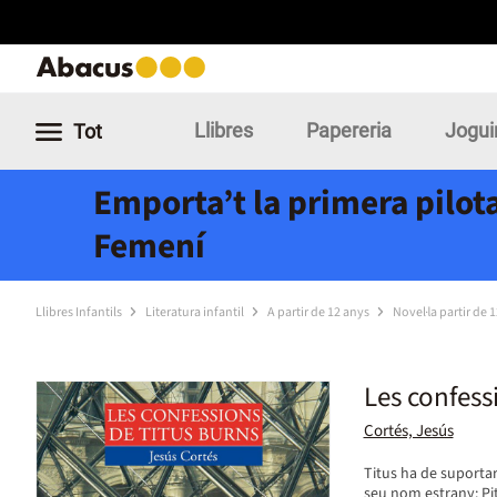
Llibres
Papereria
Jogui
Tot
Emporta’t la primera pilota
Femení
Llibres Infantils
Literatura infantil
A partir de 12 anys
Novel·la partir de 
Les confess
Cortés, Jesús
Titus ha de suportar
seu nom estrany: Pit