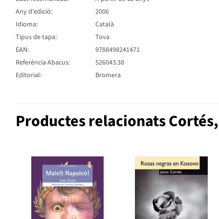
Any d'edició:
2006
Idioma:
Català
Tipus de tapa:
Tova
EAN:
9788498241471
Referència Abacus:
526043.38
Editorial:
Bromera
Productes relacionats Cortés,