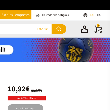
Escoles i empreses
Cercador de botigues
CAT
CAS
0
Esborrar
10,92€
11,50€
Avui -5% en llibres
A partir de 12 anys