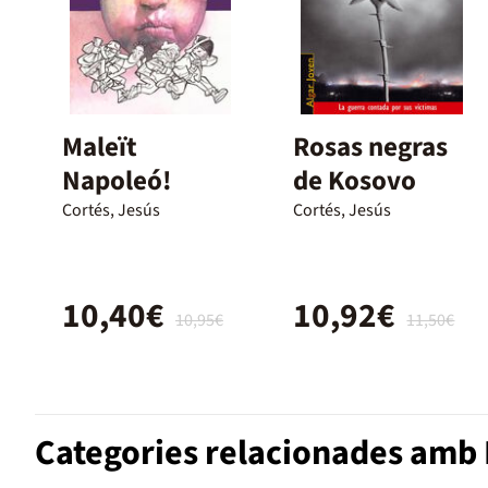
Maleït
Rosas negras
Napoleó!
de Kosovo
Cortés, Jesús
Cortés, Jesús
10,40€
10,92€
10,95€
11,50€
Categories relacionades amb N