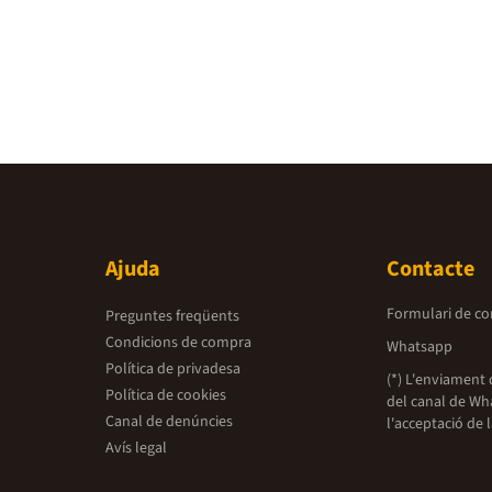
Ajuda
Contacte
Formulari de co
Preguntes freqüents
Condicions de compra
Whatsapp
Política de privadesa
(*) L'enviament 
Política de cookies
del canal de Wh
Canal de denúncies
l'acceptació de 
Avís legal