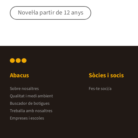
Novel·la partir de 12 anys
Abacus
Sòcies i socis
Sobre nosaltres
Fes-te soci/a
Qualitat i medi ambient
Buscador de botigues
Treballa amb nosaltres
Empreses i escoles