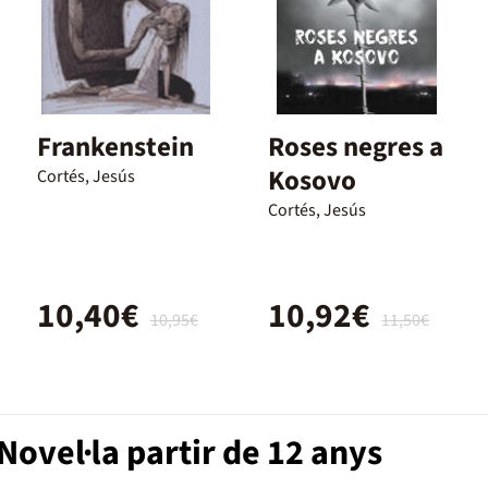
Frankenstein
Roses negres a
Kosovo
Cortés, Jesús
Cortés, Jesús
10,40€
10,92€
10,95€
11,50€
ovel·la partir de 12 anys