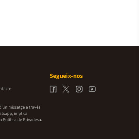
Segueix-nos
ntacte
d’un missatge a través
atsapp, implica
la
Política de Privadesa.