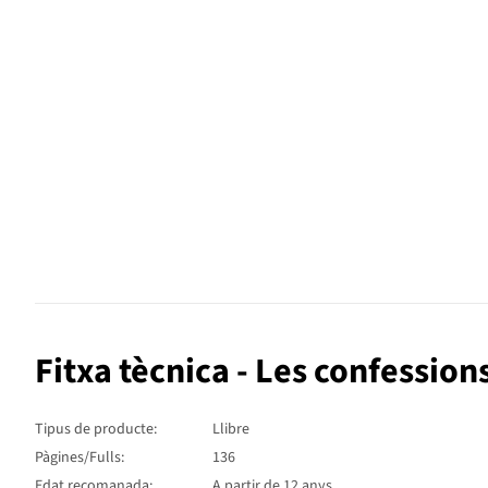
Fitxa tècnica - Les confession
Tipus de producte:
Llibre
Pàgines/Fulls:
136
Edat recomanada:
A partir de 12 anys