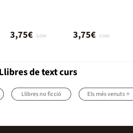
3,75€
3,75€
3,95€
3,95€
libres de text curs
Llibres no ficció
Els més venuts ⭐