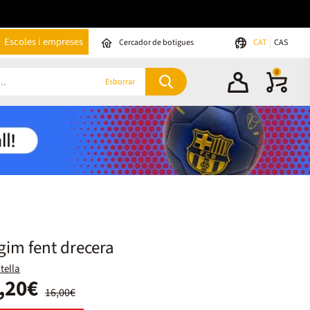
Escoles i empreses
Cercador de botigues
CAT
CAS
0
Esborrar
gim fent drecera
tella
,20€
16,00€