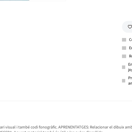
C
E
R
En
jo
Pr
am
ulari visual i també codi fonogràfic. APRENENTATGES: Relacionar el dibuix am