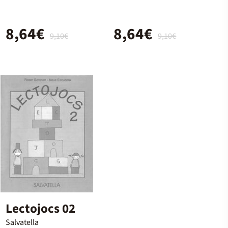
8,64€
8,64€
9,10€
9,10€
Lectojocs 02
Salvatella