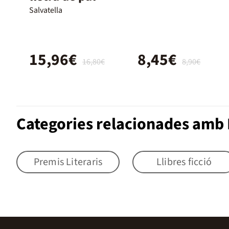
Salvatella
15,96€
8,45€
16,80€
8,90€
Categories relacionades amb L
Premis Literaris
Llibres ficció