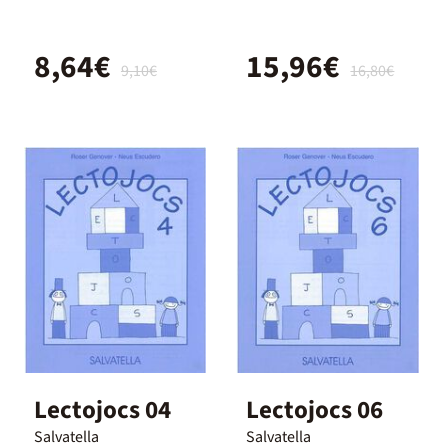
8,64€
15,96€
9,10€
16,80€
Lectojocs 04
Lectojocs 06
Salvatella
Salvatella