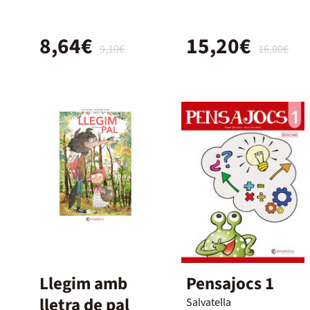
8,64€
15,20€
9,10€
16,00€
Llegim amb
Pensajocs 1
lletra de pal
Salvatella