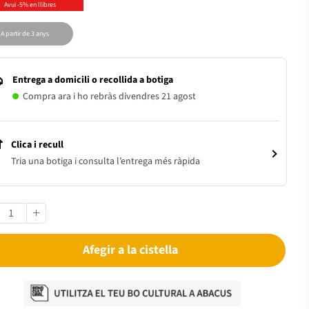
Avui -5% en llibres
A partir de 3 anys
Entrega a domicili o recollida a botiga
Compra ara i ho rebràs divendres 21 agost
Clica i recull
Tria una botiga i consulta l’entrega més ràpida
Afegir a la cistella