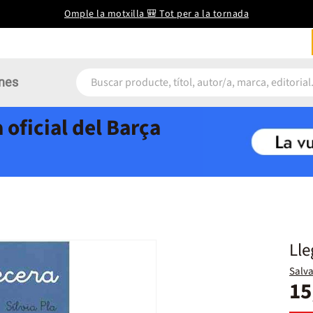
Omple la motxilla 🎒 Tot per a la tornada
nes
 oficial del Barça
Lle
Salva
15