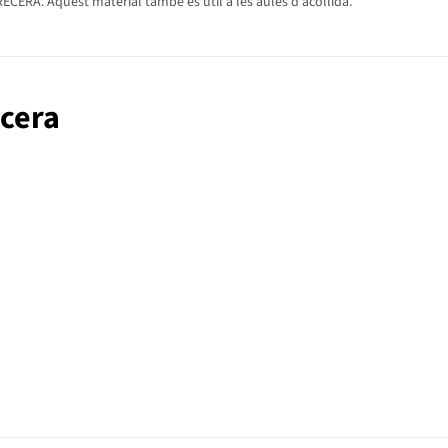
CERA. Aquest material també és útil a les aules d'acollida.
ecera