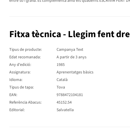
entre so i grafia. Es complementa amb els quaderns ESCRIVIM FENT DRE
Fitxa tècnica - Llegim fent dr
Tipus de producte:
Campanya Text
Edat recomanada:
A partir de 3 anys
Any d'edició:
1985
Assignatura:
Aprenentatges bàsics
Idioma:
Català
Tipus de tapa:
Tova
EAN:
9788472104181
Referència Abacus:
45152.54
Editorial:
Salvatella