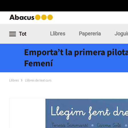
Llibres
Papereria
Jogui
Tot
Emporta’t la primera pilota
Femení
Llibres
Llibres de text curs