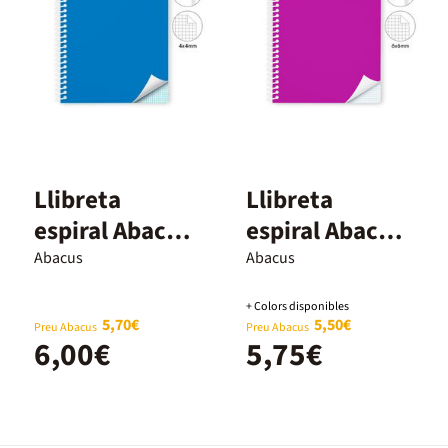
Llibreta
Llibreta
espiral Abacus
espiral Abacus
A4 80 fulls
A4 80 fulls
Abacus
Abacus
4x4mm verd
6x6mm lila
+ Colors disponibles
5,70€
5,50€
Preu Abacus
Preu Abacus
6,00€
5,75€