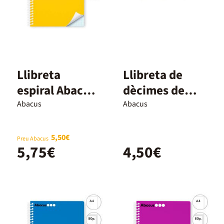
Llibreta
Llibreta de
espiral Abacus
dècimes de
A4 80 fulls
primària Garbí
Abacus
Abacus
6x6mm groc
5,50€
Preu Abacus
5,75€
4,50€