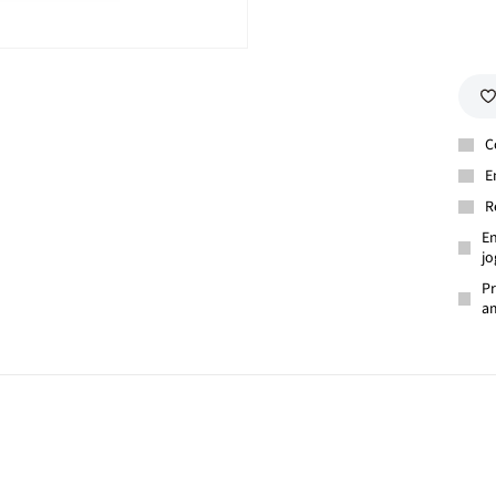
C
E
R
En
jo
Pr
am