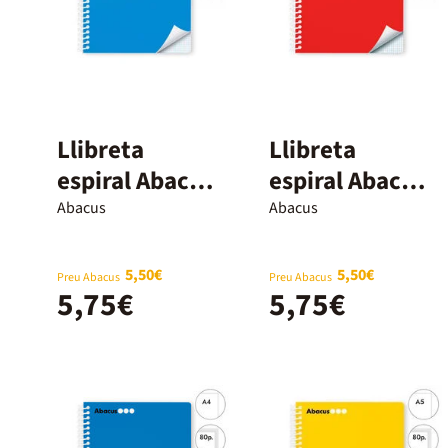
Llibreta
Llibreta
espiral Abacus
espiral Abacus
A4 80 fulls
A4 80 fulls
Abacus
Abacus
6x6mm blau
6x6mm
vermell
5,50€
5,50€
Preu Abacus
Preu Abacus
5,75€
5,75€