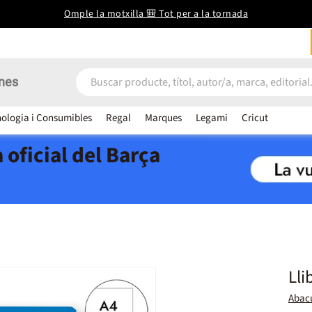
Omple la motxilla 🎒 Tot per a la tornada
nes
ologia i Consumibles
Regal
Marques
Legami
Cricut
 oficial del Barça
Lli
Abac