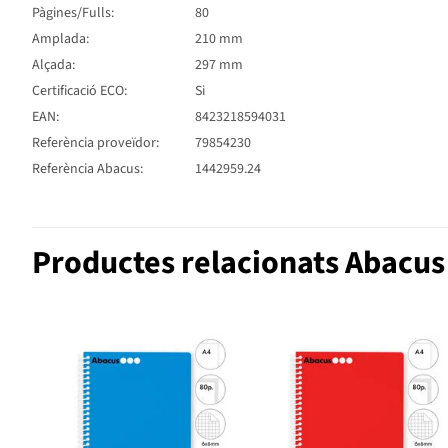
Pàgines/Fulls:
80
Amplada:
210 mm
Alçada:
297 mm
Certificació ECO:
Si
EAN:
8423218594031
Referència proveïdor:
79854230
Referència Abacus:
1442959.24
Productes relacionats Abacus