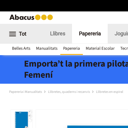
Llibres
Papereria
Jogui
Tot
Belles Arts
Manualitats
Papereria
Material Escolar
Tecn
Emporta’t la primera pilota
Femení
Papereria i Manualitats
Llibretes, quaderns i recanvis
Llibretes en espiral