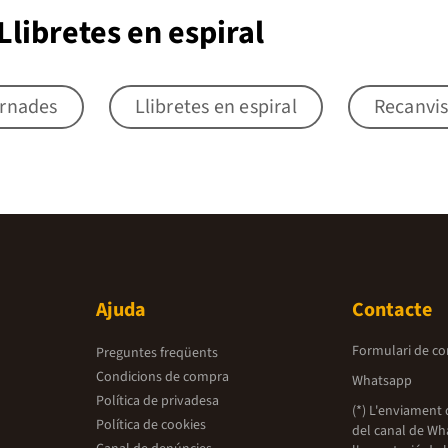
libretes en espiral
ernades
Llibretes en espiral
Recanvis
Ajuda
Contacte
Formulari de co
Preguntes freqüents
Condicions de compra
Whatsapp
Política de privadesa
(*) L'enviament 
Política de cookies
del canal de Wh