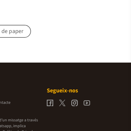
 de paper
Segueix-nos
ntacte
d’un missatge a través
atsapp, implica