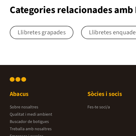
Categories relacionades amb L
Llibretes grapades
Llibretes enquad
Abacus
Sòcies i socis
Sobre nosaltres
Fes-te soci/a
Qualitat i medi ambient
Buscador de botigues
Treballa amb nosaltres