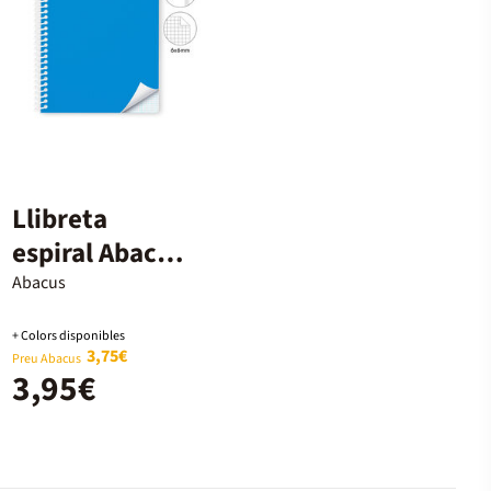
Llibreta
espiral Abacus
A5 80 fulls
Abacus
6x6mm blau
+ Colors disponibles
3,75€
Preu Abacus
3,95€