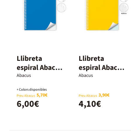
Llibreta
Llibreta
espiral Abacus
espiral Abacus
A4 80 fulls
A5 80 fulls 4x4
Abacus
Abacus
ratlla
marge
+ Colors disponibles
horitzontal
5,70€
3,90€
Preu Abacus
Preu Abacus
6,00€
4,10€
blau