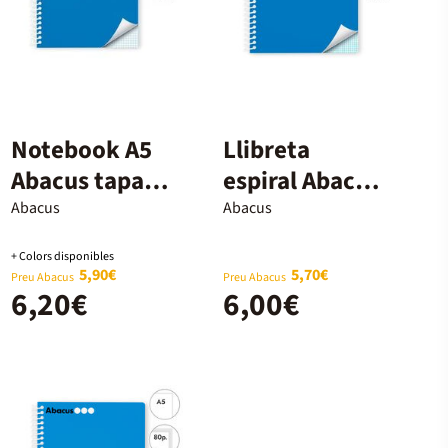
Notebook A5
Llibreta
Abacus tapa
espiral Abacus
extradura 120
A4 80 fulls
Abacus
Abacus
fulls 5x5 blau
4x4mm blau
+ Colors disponibles
5,90€
5,70€
Preu Abacus
Preu Abacus
6,20€
6,00€