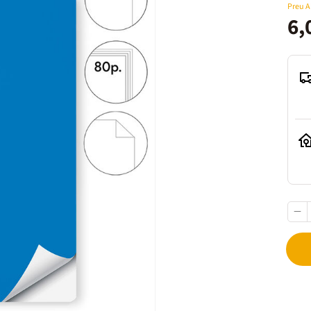
Preu 
6,