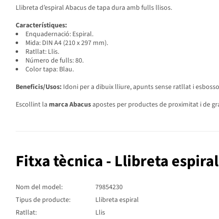
Llibreta d’espiral Abacus de tapa dura amb fulls llisos.
Característiques:
Enquadernació: Espiral.
Mida: DIN A4 (210 x 297 mm).
Ratllat: Llis.
Número de fulls: 80.
Color tapa: Blau.
Beneficis/Usos:
Idoni per a dibuix lliure, apunts sense ratllat i esbosso
Escollint la
marca Abacus
apostes per productes de proximitat i de gra
Fitxa tècnica - Llibreta espiral
Nom del model:
79854230
Tipus de producte:
Llibreta espiral
Ratllat:
Llis