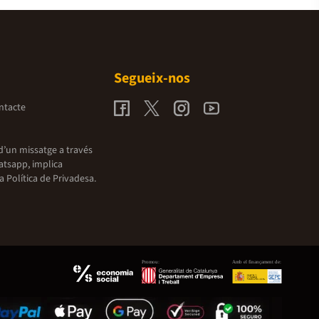
Segueix-nos
ntacte
d’un missatge a través
atsapp, implica
la
Política de Privadesa.
Promou:
Amb el finançament de: