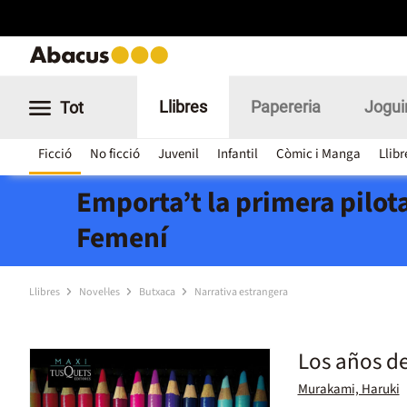
Llibres
Papereria
Jogui
Tot
Ficció
No ficció
Juvenil
Infantil
Còmic i Manga
Llibr
Emporta’t la primera pilota
Femení
Llibres
Novel·les
Butxaca
Narrativa estrangera
Los años de
Murakami, Haruki