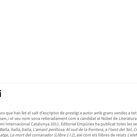
i
os que han fet el salt d'escriptor de prestigi a autor amb grans vendes a to
dersen, i el seu nom sona reiteradament com a candidat al Nobel de Literat
remi Internacional Catalunya 2011. Editorial Empúries ha publicat totes les s
 Balla, balla, balla, L'amant perillosa. Al sud de la frontera, a l'oest del So
inatge, La mort del comanador (Llibre 1 i 2)
, així com els llibres de relats
L'ele