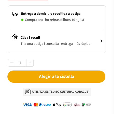
Entrega a domicili o recollida a botiga
Compra ara i ho rebràs dilluns 10 agost
Clica i recull
Tria una botiga i consulta l’entrega més ràpida
Afegir a la cistella