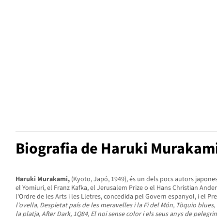
Biografia de Haruki Murakam
Haruki Murakami,
(Kyoto, Japó, 1949), és un dels pocs autors japones
el Yomiuri, el Franz Kafka, el Jerusalem Prize o el Hans Christian An
l'Ordre de les Arts i les Lletres, concedida pel Govern espanyol, i el P
l'ovella, Despietat país de les meravelles i la Fi del Món, Tòquio blues,
la platja, After Dark, 1Q84, El noi sense color i els seus anys de pelegr