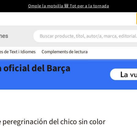
Omple la motxilla 🎒 Tot per a la tornada
nes
es de Text i Idiomes
Complements de lectura
 oficial del Barça
 peregrinación del chico sin color