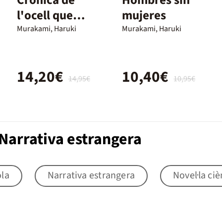
l'ocell que
mujeres
dóna corda al
Murakami, Haruki
Murakami, Haruki
món
14,20€
10,40€
14,95€
10,95€
Narrativa estrangera
ola
Narrativa estrangera
Novel·la ciè