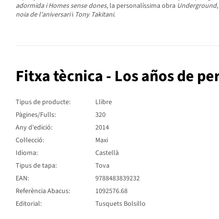
adormida i Homes sense dones
, la personalíssima obra
Underground
noia de l'aniversari
i
Tony Takitani
.
Fitxa tècnica - Los años de pe
Tipus de producte:
Llibre
Pàgines/Fulls:
320
Any d'edició:
2014
Col·lecció:
Maxi
Idioma:
Castellà
Tipus de tapa:
Tova
EAN:
9788483839232
Referència Abacus:
1092576.68
Editorial:
Tusquets Bolsillo