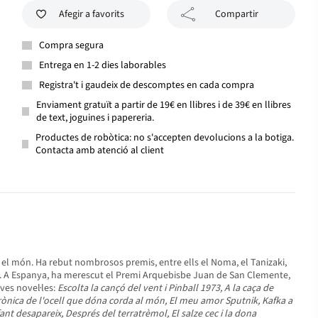
Afegir a favorits
Compartir
Compra segura
Entrega en 1-2 dies laborables
Registra't i gaudeix de descomptes en cada compra
Enviament gratuït a partir de 19€ en llibres i de 39€ en llibres
de text, joguines i papereria.
Productes de robòtica: no s'accepten devolucions a la botiga.
Contacta amb atenció al client
t el món. Ha rebut nombrosos premis, entre ells el Noma, el Tanizaki,
ura. A Espanya, ha merescut el Premi Arquebisbe Juan de San Clemente,
eves novel·les:
Escolta la cançó del vent i Pinball 1973, A la caça de
l, Crònica de l'ocell que dóna corda al món, El meu amor Sputnik, Kafka a
fant desapareix, Després del terratrèmol, El salze cec i la dona