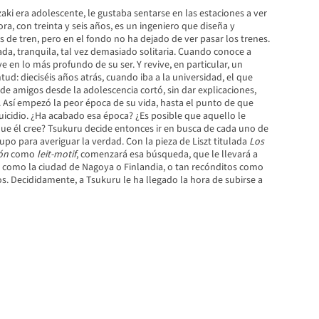
ki era adolescente, le gustaba sentarse en las estaciones a ver
ora, con treinta y seis años, es un ingeniero que diseña y
 de tren, pero en el fondo no ha dejado de ver pasar los trenes.
da, tranquila, tal vez demasiado solitaria. Cuando conoce a
e en lo más profundo de su ser. Y revive, en particular, un
tud: dieciséis años atrás, cuando iba a la universidad, el que
de amigos desde la adolescencia cortó, sin dar explicaciones,
. Así empezó la peor época de su vida, hasta el punto de que
 suicidio. ¿Ha acabado esa época? ¿Es posible que aquello le
ue él cree? Tsukuru decide entonces ir en busca de cada uno de
po para averiguar la verdad. Con la pieza de Liszt titulada
Los
ión
como
leit-motif
, comenzará esa búsqueda, que le llevará a
s como la ciudad de Nagoya o Finlandia, o tan recónditos como
s. Decididamente, a Tsukuru le ha llegado la hora de subirse a