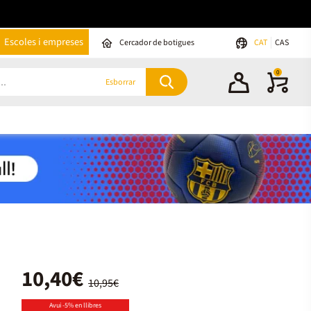
Escoles i empreses
Cercador de botigues
CAT
CAS
0
Esborrar
10,40€
10,95€
Avui -5% en llibres