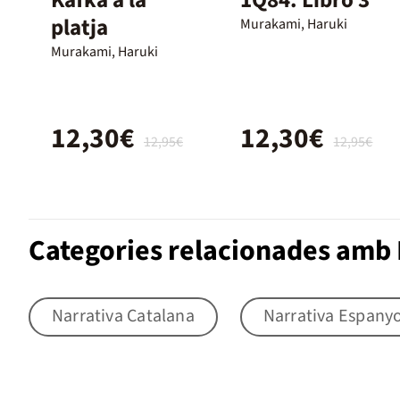
platja
Murakami, Haruki
Murakami, Haruki
12,30€
12,30€
12,95€
12,95€
Categories relacionades amb 
Narrativa Catalana
Narrativa Espany