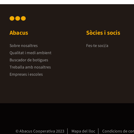
Abacus
Sòcies i socis
Sobre nosaltres
Fes-te soci/a
Qualitat i medi ambient
Buscador de botigues
Treballa amb nosaltres
Empreses i escoles
© Abacus Cooperativa 2023
Mapa del lloc
Condicions de c