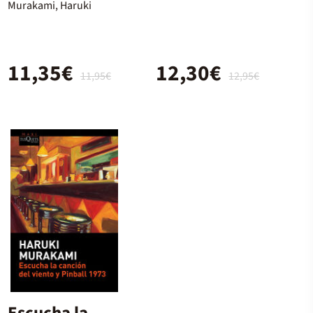
dormida
Murakami, Haruki
11,35€
12,30€
11,95€
12,95€
Escucha la