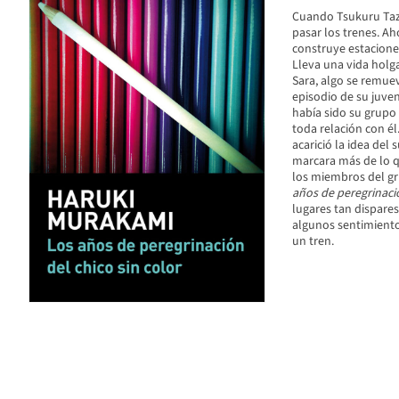
Cuando Tsukuru Taza
pasar los trenes. Ah
construye estaciones
Lleva una vida holga
Sara, algo se remuev
episodio de su juven
había sido su grupo 
toda relación con él
acarició la idea del
marcara más de lo q
los miembros del gru
años de peregrinac
lugares tan dispare
algunos sentimiento
un tren.