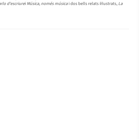
rlo d'escriure
i
Música, només música
i dos bells relats il·lustrats,
La