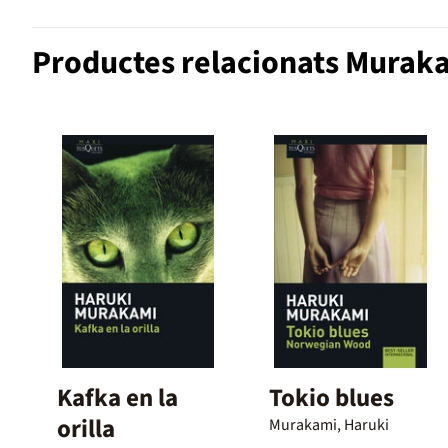
Productes relacionats Murak
Kafka en la
Tokio blues
orilla
Murakami, Haruki