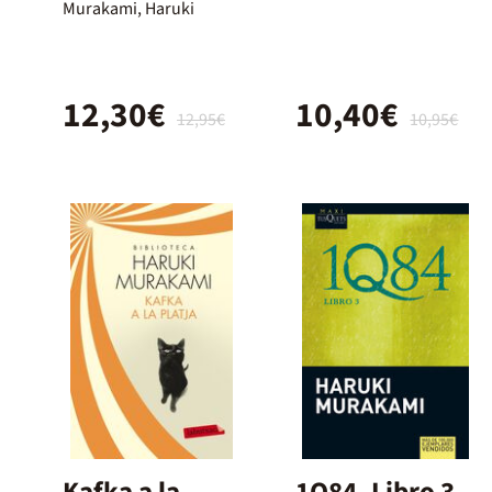
Murakami, Haruki
12,30€
10,40€
12,95€
10,95€
Kafka a la
1Q84. Libro 3