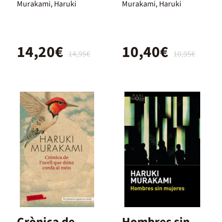
oeste del Sol
Murakami, Haruki
Murakami, Haruki
14,20€
10,40€
14,95€
10,95€
Crònica de
Hombres sin