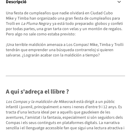
Descripció
Una fiesta de cumpleaños que nadie olvidará en Ciudad Cubo
Mike y Timba han organizado una gran fiesta de cumpleaños para
Trolli en
La Pluma Negra
y ya está todo preparado: globos y confeti
por todas partes, una gran tarta con velas y un montón de regalos.
Pero algo no sale como estaba previsto:
¡Una terrible maldición amenaza a Los Compas! Mike, Timba y Trolli
tendrán que emprender una búsqueda contrarreloj si quieren
salvarse. ¿Lograrán acabar con la maldición a tiempo?
A qui s'adreça el llibre
?
Los Compas y la maldición de Mikecrack
està dirigit a un públic
infantil i juvenil, principalment a nens i nenes d'entre 9 i 12 anys. Es
tracta d'una lectura ideal per a aquells que gaudeixen de les
aventures, l'amistat i la fantasia, especialment si són seguidors dels
Compas i els seus continguts en plataformes digitals. La narrativa
senzilla i el llenguatge accessible fan que sigui una lectura atractiva i