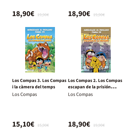
18,90€
18,90€
19,90€
19,90€
Los Compas 3. Los Compas
Los Compas 2. Los Compas
i la càmera del temps
escapan de la prisión
(edición a color)
Los Compas
Los Compas
15,10€
18,90€
15,90€
19,90€