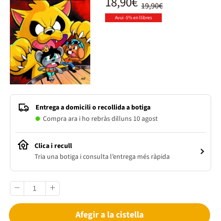
18,90€
19,90€
Avui -5% en llibres
Entrega a domicili o recollida a botiga
Compra ara i ho rebràs dilluns 10 agost
Clica i recull
Tria una botiga i consulta l’entrega més ràpida
Afegir a la cistella