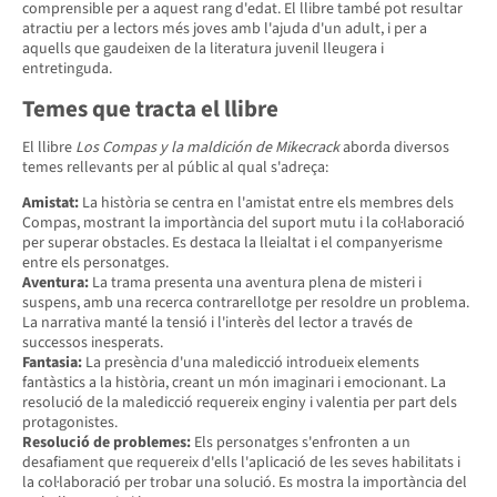
comprensible per a aquest rang d'edat. El llibre també pot resultar
atractiu per a lectors més joves amb l'ajuda d'un adult, i per a
aquells que gaudeixen de la literatura juvenil lleugera i
entretinguda.
Temes que tracta el llibre
El llibre
Los Compas y la maldición de Mikecrack
aborda diversos
temes rellevants per al públic al qual s'adreça:
Amistat:
La història se centra en l'amistat entre els membres dels
Compas, mostrant la importància del suport mutu i la col·laboració
per superar obstacles. Es destaca la lleialtat i el companyerisme
entre els personatges.
Aventura:
La trama presenta una aventura plena de misteri i
suspens, amb una recerca contrarellotge per resoldre un problema.
La narrativa manté la tensió i l'interès del lector a través de
successos inesperats.
Fantasia:
La presència d'una maledicció introdueix elements
fantàstics a la història, creant un món imaginari i emocionant. La
resolució de la maledicció requereix enginy i valentia per part dels
protagonistes.
Resolució de problemes:
Els personatges s'enfronten a un
desafiament que requereix d'ells l'aplicació de les seves habilitats i
la col·laboració per trobar una solució. Es mostra la importància del