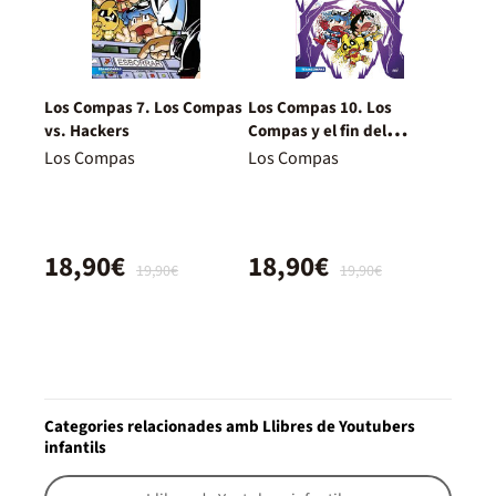
Los Compas 7. Los Compas
Los Compas 10. Los
vs. Hackers
Compas y el fin del
Multiverso
Los Compas
Los Compas
18,90€
18,90€
19,90€
19,90€
Categories relacionades amb Llibres de Youtubers
infantils