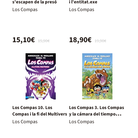
s'escapen de la presó
i l'entitat.exe
Los Compas
Los Compas
15,10€
18,90€
15,90€
19,90€
Los Compas 10. Los
Los Compas 3. Los Compas
Compas i la fi del Multivers
y la cámara del tiempo
(edición a color)
Los Compas
Los Compas