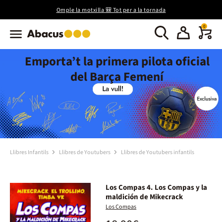
Omple la motxilla 🎒 Tot per a la tornada
0
Emporta’t la primera pilota oficial
del Barça Femení
Llibres Infantils
Llibres de Youtubers
Llibres de Youtubers infantils
Los Compas 4. Los Compas y la
maldición de Mikecrack
Los Compas