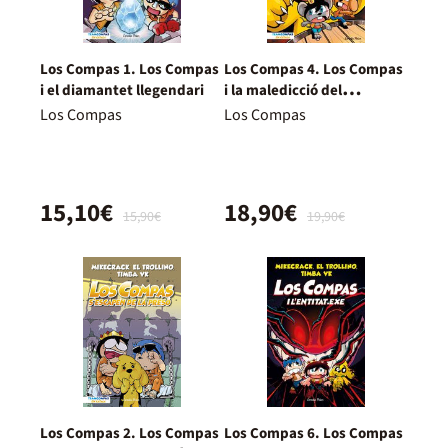
Los Compas 1. Los Compas
Los Compas 4. Los Compas
i el diamantet llegendari
i la maledicció del
Mikecrack
Los Compas
Los Compas
15,10€
18,90€
15,90€
19,90€
Los Compas 2. Los Compas
Los Compas 6. Los Compas